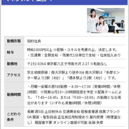
勤務形態
契約社員
時給1800円以上 ※経験・スキルを考慮の上、決定します。
給与
・交通費：全額支給 ・残業代1分単位で支給 ・社保加入あり
勤務地
〒192-0364 東京都八王子市南大沢 2-27 ※転勤なし
京王相模原線：南大沢駅より徒歩3分 南大沢駅は「多摩セン
アクセス
ター駅より2駅（4分）」「橋本駅より2駅（4分）」です。
・月曜～金曜の週5日勤務 ・8:30～17:30（実働8時間／休憩
1時間） ※残業は月10～20時間程度を予定 ※配属チームによ
勤務時間
り、「7:45～16:45」または「9:00～18:00」の勤務となる場
合があります（いずれも実働8時間／休憩1時間）
長期 週5日 土日祝休み 交通費支給 経験者優遇 就業ブランク
こだわり
OK 服装・髪型自由 正社員任用制度あり 屋内禁煙（喫煙室な
条件
し） 履歴書不要 オンライン面接が可能 金融 多摩