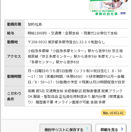
勤務形態
契約社員
給与
時給1800円 ・交通費：全額支給 ・残業代1分単位で支給
勤務地
〒206-0033 東京都多摩市落合1-32-3 ※転勤なし
小田急多摩線「小田急多摩センター」駅から徒歩5分 京王相
アクセス
模原線「京王多摩センター」駅から徒歩5分 多摩モノレール
「多摩センター」駅から徒歩6分
月～日曜日のうち週5日勤務（シフト制※祝日含む） 8：50
勤務時間
～17：50（実働8時間／休憩60分） ※研修期間中は月～金曜
日／8：50～17：50勤務の予定 ※残業は月10時間程度が目安
長期 週5日 交通費支給 未経験歓迎 経験者優遇 就業ブランク
こだわり
OK 服装・髪型自由 正社員任用制度あり 屋内分煙（喫煙室あ
条件
り） 履歴書不要 オンライン面接が可能 金融 多摩
v045141
検討中リストに保存する
詳細を見る