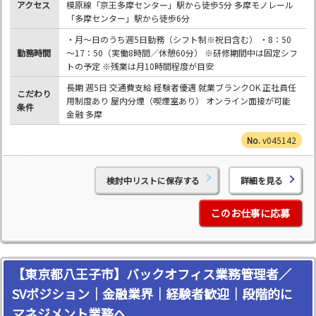
アクセス
模原線「京王多摩センター」駅から徒歩5分 多摩モノレール
「多摩センター」駅から徒歩6分
・月～日のうち週5日勤務（シフト制※祝日含む） ・8：50
勤務時間
～17：50（実働8時間／休憩60分） ※研修期間中は固定シフ
トの予定 ※残業は月10時間程度が目安
長期 週5日 交通費支給 経験者優遇 就業ブランクOK 正社員任
こだわり
用制度あり 屋内分煙（喫煙室あり） オンライン面接が可能
条件
金融 多摩
v045142
検討中リストに保存する
詳細を見る
このお仕事に応募
【東京都八王子市】バックオフィス業務管理者／
SVポジション｜金融業界｜経験者歓迎｜段階的に
マネジメント業務へ