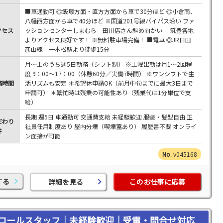
■車通勤可 ◎飯塚方面・直方方面から車で30分ほど ◎小倉南、
八幡西方面から車で40分ほど ※国道201号線バイパス沿い ファ
クセス
ッションセンターしまむら 田川店さん斜め向かい 筑豊各地
よりアクセス良好です！ ※無料駐車場完備！ ■電車 ◎JR日田
彦山線 一本松駅より徒歩15分
月～土のうち週5日勤務（シフト制） ※土曜出勤は月1～2回程
度 9：00～17：00（休憩60分／実働7時間） ※ワンシフトで生
務時間
活リズムも安定 ＊希望休申請OK（前月中旬までに最大3日まで
申請可） ＊繁忙時は残業の可能性あり（残業代は1分単位で支
給）
長期 週5日 車通勤可 交通費支給 未経験歓迎 服装・髪型自由 正
だわり
社員任用制度あり 屋内分煙（喫煙室あり） 履歴書不要 オンライ
件
ン面接が可能
v045168
する
詳細を見る
このお仕事に応募
コールスタッフ｜未経験歓迎｜受電・問合せ対応