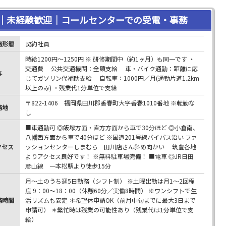
｜未経験歓迎｜コールセンターでの受電・事務
務形態
契約社員
時給1200円～1250円 ※ 研修期間中（約1ヶ月）も同一です ・
交通費 公共交通機関：全額支給 車・バイク通勤：距離に応
与
じてガソリン代補助支給 自転車：1000円／月(通勤片道1.2km
以上のみ) ・残業代1分単位で支給
〒822-1406 福岡県田川郡香春町大字香春1010番地 ※転勤な
務地
し
■車通勤可 ◎飯塚方面・直方方面から車で30分ほど ◎小倉南、
八幡西方面から車で40分ほど ※国道201号線バイパス沿い ファ
クセス
ッションセンターしまむら 田川店さん斜め向かい 筑豊各地
よりアクセス良好です！ ※無料駐車場完備！ ■電車 ◎JR日田
彦山線 一本松駅より徒歩15分
月～土のうち週5日勤務（シフト制） ※土曜出勤は月1～2回程
度 9：00～18：00（休憩60分／実働8時間） ※ワンシフトで生
務時間
活リズムも安定 ＊希望休申請OK（前月中旬までに最大3日まで
申請可） ＊繁忙時は残業の可能性あり（残業代は1分単位で支
給）