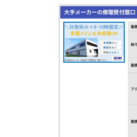
大手メーカーの修理受付窓口
勤
給
勤
ア
勤