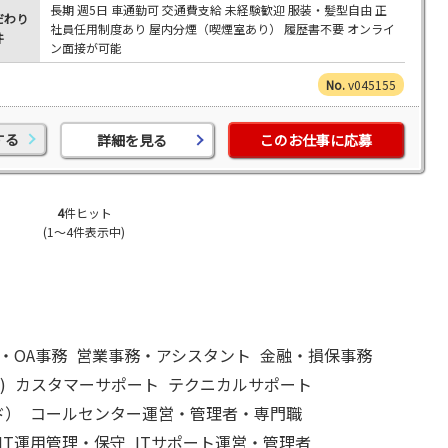
長期 週5日 車通勤可 交通費支給 未経験歓迎 服装・髪型自由 正
だわり
社員任用制度あり 屋内分煙（喫煙室あり） 履歴書不要 オンライ
件
ン面接が可能
v045155
する
詳細を見る
このお仕事に応募
4
件ヒット
(1～4件表示中)
・OA事務
営業事務・アシスタント
金融・損保事務
)
カスタマーサポート
テクニカルサポート
ド）
コールセンター運営・管理者・専門職
IT運用管理・保守
ITサポート運営・管理者