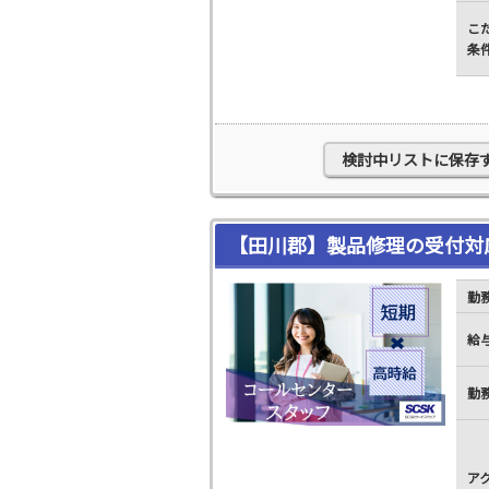
こ
条
検討中リストに保存
【田川郡】製品修理の受付対
勤
給
勤
ア