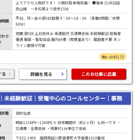
よりアクセス良好です！ ※無料駐車場完備！ ■電車 ◎JR日田
彦山線 一本松駅より徒歩15分
平日、月～金の週5日勤務 9：00～18：00 （実働8時間／休憩
務時間
60分）
短期 週5日 土日祝休み 車通勤可 交通費支給 未経験歓迎 経験者
だわり
優遇 服装・髪型自由 屋内分煙（喫煙室あり） 履歴書不要 オン
件
ライン面接が可能
v045173
する
詳細を見る
このお仕事に応募
｜未経験歓迎｜受電中心のコールセンター｜事務
務形態
契約社員
時給1150円～1200円 ※ 研修期間中（約1ヶ月）も同一です ・
与
交通費：全額支給 ・残業代1分単位で支給
務地
〒822-1406 福岡県田川郡香春町大字香春1010番地