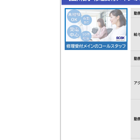
勤
給
勤
ア
勤