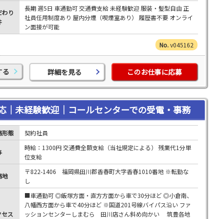
長期 週5日 車通勤可 交通費支給 未経験歓迎 服装・髪型自由 正
だわり
社員任用制度あり 屋内分煙（喫煙室あり） 履歴書不要 オンライ
件
ン面接が可能
v045162
する
詳細を見る
このお仕事に応募
応｜未経験歓迎｜コールセンターでの受電・事務
務形態
契約社員
時給：1300円 交通費全額支給（当社規定による） 残業代1分単
与
位支給
〒822-1406 福岡県田川郡香春町大字香春1010番地 ※転勤な
務地
し
■車通勤可 ◎飯塚方面・直方方面から車で30分ほど ◎小倉南、
八幡西方面から車で40分ほど ※国道201号線バイパス沿い ファ
クセス
ッションセンターしまむら 田川店さん斜め向かい 筑豊各地