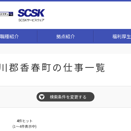
職種紹介
拠点紹介
福利厚生
田川郡香春町の仕事一覧
検索条件を変更する
▼
4
件ヒット
(1～4件表示中)