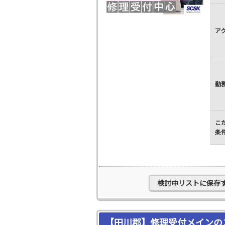
ア
勤
こ
条
検討中リストに保存
【田川郡】修理受付メインの