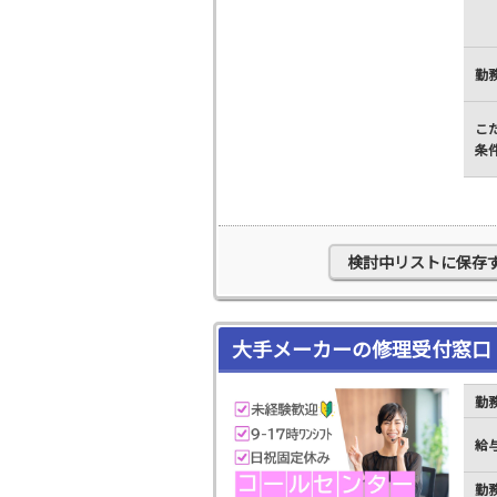
勤
こ
条
検討中リストに保存
大手メーカーの修理受付窓口
勤
給
勤