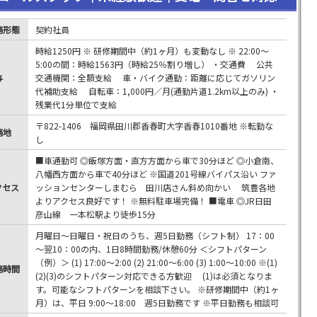
務形態
契約社員
時給1250円 ※ 研修期間中（約1ヶ月）も変動なし ※ 22:00～
5:00の間：時給1563円（時給25％割り増し） ・交通費 公共
与
交通機関：全額支給 車・バイク通勤：距離に応じてガソリン
代補助支給 自転車：1,000円／月(通勤片道1.2km以上のみ) ・
残業代1分単位で支給
〒822-1406 福岡県田川郡香春町大字香春1010番地 ※転勤な
務地
し
■車通勤可 ◎飯塚方面・直方方面から車で30分ほど ◎小倉南、
八幡西方面から車で40分ほど ※国道201号線バイパス沿い ファ
クセス
ッションセンターしまむら 田川店さん斜め向かい 筑豊各地
よりアクセス良好です！ ※無料駐車場完備！ ■電車 ◎JR日田
彦山線 一本松駅より徒歩15分
月曜日～日曜日・祝日のうち、週5日勤務（シフト制） 17：00
～翌10：00の内、1日8時間勤務/休憩60分 ＜シフトパターン
（例）＞ (1) 17:00～2:00 (2) 21:00～6:00 (3) 1:00～10:00 ※(1)
務時間
(2)(3)のシフトパターン対応できる方歓迎 (1)は必須となりま
す。可能なシフトパターンを相談下さい。 ※研修期間中（約1ヶ
月）は、平日 9:00～18:00 週5日勤務です ※平日勤務も相談可