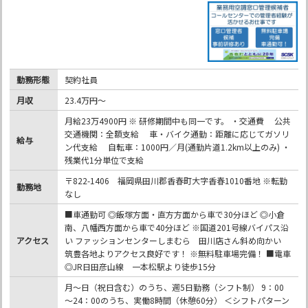
勤務形態
契約社員
月収
23.4万円～
月給23万4900円 ※ 研修期間中も同一です。 ・交通費 公共
交通機関：全額支給 車・バイク通勤：距離に応じてガソリ
給与
ン代支給 自転車：1000円／月(通勤片道1.2km以上のみ) ・
残業代1分単位で支給
〒822-1406 福岡県田川郡香春町大字香春1010番地 ※転勤
勤務地
なし
■車通勤可 ◎飯塚方面・直方方面から車で30分ほど ◎小倉
南、八幡西方面から車で40分ほど ※国道201号線バイパス沿
アクセス
い ファッションセンターしまむら 田川店さん斜め向かい
筑豊各地よりアクセス良好です！ ※無料駐車場完備！ ■電車
◎JR日田彦山線 一本松駅より徒歩15分
月～日（祝日含む）のうち、週5日勤務（シフト制） 9：00
～24：00のうち、実働8時間（休憩60分） ＜シフトパターン