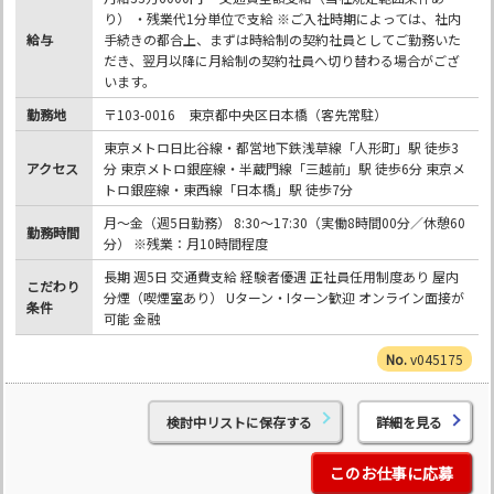
り） ・残業代1分単位で支給 ※ご入社時期によっては、社内
給与
手続きの都合上、まずは時給制の契約社員としてご勤務いた
だき、翌月以降に月給制の契約社員へ切り替わる場合がござ
います。
勤務地
〒103-0016 東京都中央区日本橋（客先常駐）
東京メトロ日比谷線・都営地下鉄浅草線「人形町」駅 徒歩3
アクセス
分 東京メトロ銀座線・半蔵門線「三越前」駅 徒歩6分 東京メ
トロ銀座線・東西線「日本橋」駅 徒歩7分
月～金（週5日勤務） 8:30～17:30（実働8時間00分／休憩60
勤務時間
分） ※残業：月10時間程度
長期 週5日 交通費支給 経験者優遇 正社員任用制度あり 屋内
こだわり
分煙（喫煙室あり） Uターン・Iターン歓迎 オンライン面接が
条件
可能 金融
v045175
検討中リストに保存する
詳細を見る
このお仕事に応募