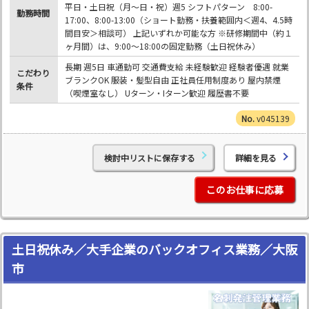
平日・土日祝（月～日・祝）週5 シフトパターン 8:00-
勤務時間
17:00、8:00-13:00（ショート勤務・扶養範囲内＜週4、4.5時
間目安＞相談可） 上記いずれか可能な方 ※研修期間中（約１
ヶ月間）は、9:00～18:00の固定勤務（土日祝休み）
長期 週5日 車通勤可 交通費支給 未経験歓迎 経験者優遇 就業
こだわり
ブランクOK 服装・髪型自由 正社員任用制度あり 屋内禁煙
条件
（喫煙室なし） Uターン・Iターン歓迎 履歴書不要
v045139
検討中リストに保存する
詳細を見る
このお仕事に応募
土日祝休み／大手企業のバックオフィス業務／大阪
市