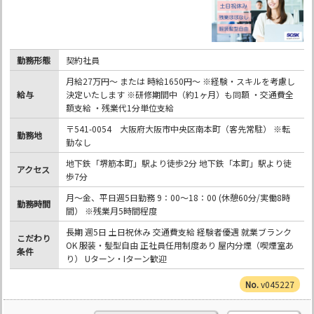
勤務形態
契約社員
月給27万円～ または 時給1650円～ ※経験・スキルを考慮し
給与
決定いたします ※研修期間中（約1ヶ月）も同額 ・交通費全
額支給 ・残業代1分単位支給
〒541-0054 大阪府大阪市中央区南本町（客先常駐） ※転
勤務地
勤なし
地下鉄「堺筋本町」駅より徒歩2分 地下鉄「本町」駅より徒
アクセス
歩7分
月～金、平日週5日勤務 9：00～18：00 (休憩60分/実働8時
勤務時間
間） ※残業月5時間程度
長期 週5日 土日祝休み 交通費支給 経験者優遇 就業ブランク
こだわり
OK 服装・髪型自由 正社員任用制度あり 屋内分煙（喫煙室あ
条件
り） Uターン・Iターン歓迎
v045227