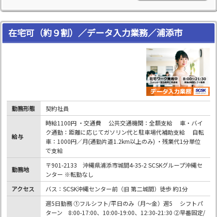
在宅可（約９割）／データ入力業務／浦添市
勤務形態
契約社員
時給1100円 ・交通費 公共交通機関：全額支給 車・バイ
ク通勤：距離に応じてガソリン代と駐車場代補助支給 自転
給与
車：1000円／月(通勤片道1.2km以上のみ) ・残業代1分単位
で支給
〒901-2133 沖縄県浦添市城間4-35-2 SCSKグループ沖縄セ
勤務地
ンター ※転勤なし
アクセス
バス：SCSK沖縄センター前（旧 第二城間）徒歩 約1分
週5日勤務 ①フルシフト/平日のみ（月～金）週5 シフトパ
ターン 8:00-17:00、10:00-19:00、12:30-21:30 ②早番固定/