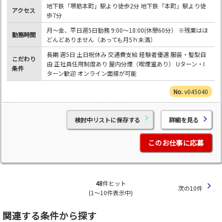
地下鉄「堺筋本町」駅より徒歩2分 地下鉄「本町」駅より徒
アクセス
歩7分
月～金、平日週5日勤務 9:00～18:00(休憩60分） ※残業はほ
勤務時間
どんどありません（あっても月5ｈ未満）
長期 週5日 土日祝休み 交通費支給 経験者優遇 服装・髪型自
こだわり
由 正社員任用制度あり 屋内分煙（喫煙室あり） Uターン・I
条件
ターン歓迎 オンライン面接が可能
v045040
検討中リストに保存する
詳細を見る
このお仕事に応募
48
件ヒット
次の10件
(1～10件表示中)
関連する条件から探す