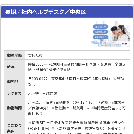
長期／社内ヘルプデスク／中央区
勤務形態
契約社員
時給1800円～1900円 ※研修期間中も同額 ・交通費：全額支
給与
給 ・残業代1分単位で支給
〒103-0022 東京都中央区日本橋室町（客先常駐） ※転勤
勤務地
なし
アクセス
地下鉄 三越前駅
月～金、平日週5日勤務 9：00～17：30 （実働7時間30分
勤務時間
／休憩60分） ※繁忙期は、残業月5～10時間程度発生する可
能性あり
長期 週5日 土日祝休み 交通費支給 経験者優遇 就業ブランク
こだわり
OK 正社員任用制度あり 屋内分煙（喫煙室あり） 各種インセ
条件
ンティブあり Uターン・Iターン歓迎 オンライン面接が可能