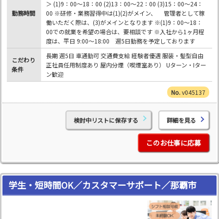
＞ (1)9：00～18：00 (2)13：00～22：00 (3)15：00～24：
勤務時間
00 ※研修・業務習得中は(1)(2)がメイン、 管理者として稼
働いただく際は、(3)がメインとなります ※(1)9：00～18：
00での就業を希望の場合は、要相談です ※入社から1ヶ月程
度は、平日 9:00～18:00 週5日勤務を予定しております
長期 週5日 車通勤可 交通費支給 経験者優遇 服装・髪型自由
こだわり
正社員任用制度あり 屋内分煙（喫煙室あり） Uターン・Iター
条件
ン歓迎
v045137
検討中リストに保存する
詳細を見る
このお仕事に応募
学生・短時間OK／カスタマーサポート／那覇市