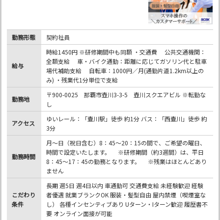
勤務形態
契約社員
時給1450円 ※研修期間中も同額 ・交通費 公共交通機関：
全額支給 車・バイク通勤：距離に応じてガソリン代と駐車
給与
場代補助支給 自転車：1000円／月(通勤片道1.2km以上の
み) ・残業代1分単位で支給
〒900-0025 那覇市壺川3-3-5 壺川スクエアビル ※転勤な
勤務地
し
ゆいレール：「壷川駅」徒歩 約1分 バス：「西壷川」徒歩 約
アクセス
3分
月～日（祝日含む）8：45～20：15の間で、ご希望の曜日、
時間で設定いたします。 ※研修期間（約3週間）は、平日
勤務時間
8：45～17：45の勤務となります。 ※残業はほとんどあり
ません
長期 週5日 週4日以内 車通勤可 交通費支給 未経験歓迎 経験
こだわり
者優遇 就業ブランクOK 服装・髪型自由 屋内禁煙（喫煙室な
条件
し） 各種インセンティブあり Uターン・Iターン歓迎 履歴書不
要 オンライン面接が可能