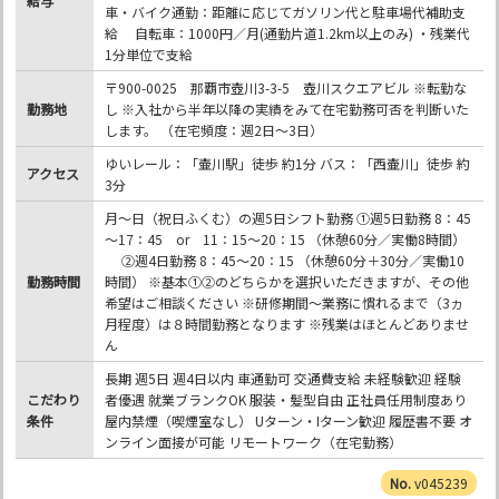
給与
車・バイク通勤：距離に応じてガソリン代と駐車場代補助支
給 自転車：1000円／月(通勤片道1.2km以上のみ) ・残業代
1分単位で支給
〒900-0025 那覇市壺川3-3-5 壺川スクエアビル ※転勤な
勤務地
し ※入社から半年以降の実績をみて在宅勤務可否を判断いた
します。 （在宅頻度：週2日～3日）
ゆいレール：「壷川駅」徒歩 約1分 バス：「西壷川」徒歩 約
アクセス
3分
月～日（祝日ふくむ）の週5日シフト勤務 ①週5日勤務 8：45
～17：45 or 11：15～20：15 （休憩60分／実働8時間）
②週4日勤務 8：45～20：15 （休憩60分＋30分／実働10
勤務時間
時間） ※基本①②のどちらかを選択いただきますが、その他
希望はご相談ください ※研修期間～業務に慣れるまで（3ヵ
月程度）は８時間勤務となります ※残業はほとんどありませ
ん
長期 週5日 週4日以内 車通勤可 交通費支給 未経験歓迎 経験
こだわり
者優遇 就業ブランクOK 服装・髪型自由 正社員任用制度あり
条件
屋内禁煙（喫煙室なし） Uターン・Iターン歓迎 履歴書不要 オ
ンライン面接が可能 リモートワーク（在宅勤務）
v045239