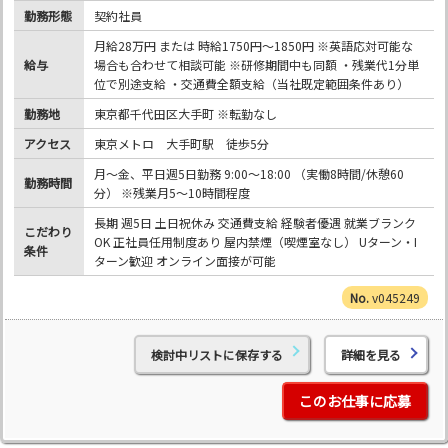
勤務形態
契約社員
月給28万円 または 時給1750円～1850円 ※英語応対可能な
給与
場合も合わせて相談可能 ※研修期間中も同額 ・残業代1分単
位で別途支給 ・交通費全額支給（当社既定範囲条件あり）
勤務地
東京都千代田区大手町 ※転勤なし
アクセス
東京メトロ 大手町駅 徒歩5分
月～金、平日週5日勤務 9:00～18:00 （実働8時間/休憩60
勤務時間
分） ※残業月5～10時間程度
長期 週5日 土日祝休み 交通費支給 経験者優遇 就業ブランク
こだわり
OK 正社員任用制度あり 屋内禁煙（喫煙室なし） Uターン・I
条件
ターン歓迎 オンライン面接が可能
v045249
検討中リストに保存する
詳細を見る
このお仕事に応募