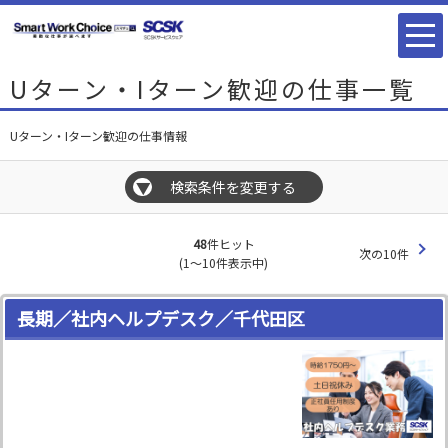
Uターン・Iターン歓迎の仕事一覧
Uターン・Iターン歓迎の仕事情報
検索条件を変更する
▼
48
件ヒット
次の10件
(1～10件表示中)
長期／社内ヘルプデスク／千代田区