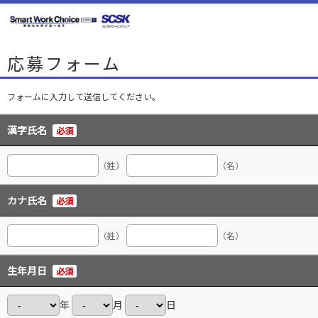
応募フォーム
フォームに入力して送信してください。
漢字氏名
必須
（姓）
（名）
カナ氏名
必須
（姓）
（名）
生年月日
必須
年
月
日