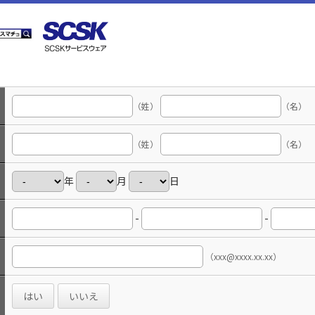
（姓）
（名）
（姓）
（名）
年
月
日
-
-
（xxx@xxxx.xx.xx）
はい
いいえ