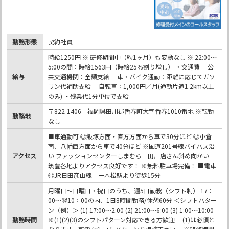
勤務形態
契約社員
時給1250円 ※ 研修期間中（約1ヶ月）も変動なし ※ 22:00～
5:00の間：時給1563円（時給25％割り増し） ・交通費 公
給与
共交通機関：全額支給 車・バイク通勤：距離に応じてガソ
リン代補助支給 自転車：1,000円／月(通勤片道1.2km以上
のみ) ・残業代1分単位で支給
〒822-1406 福岡県田川郡香春町大字香春1010番地 ※転勤
勤務地
なし
■車通勤可 ◎飯塚方面・直方方面から車で30分ほど ◎小倉
南、八幡西方面から車で40分ほど ※国道201号線バイパス沿
アクセス
い ファッションセンターしまむら 田川店さん斜め向かい
筑豊各地よりアクセス良好です！ ※無料駐車場完備！ ■電車
◎JR日田彦山線 一本松駅より徒歩15分
月曜日～日曜日・祝日のうち、週5日勤務（シフト制） 17：
00～翌10：00の内、1日8時間勤務/休憩60分 ＜シフトパター
ン（例）＞ (1) 17:00～2:00 (2) 21:00～6:00 (3) 1:00～10:00
勤務時間
※(1)(2)(3)のシフトパターン対応できる方歓迎 (1)は必須と