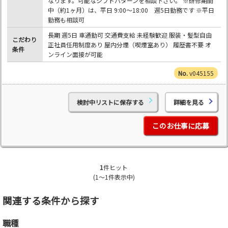
なります。可能なシフトパターンを相談下さい。 ※研修期間
中（約1ヶ月）は、平日 9:00～18:00 週5日勤務です ※平日
勤務も相談可
長期 週5日 車通勤可 交通費支給 未経験歓迎 服装・髪型自由
こだわり
正社員任用制度あり 屋内分煙（喫煙室あり） 履歴書不要 オ
条件
ンライン面接が可能
v045155
検討中リストに保存する
詳細を見る
このお仕事に応募
1
件ヒット
(1～1件表示中)
関連する条件から探す
職種