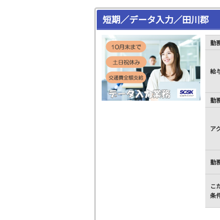
短期／データ入力／田川郡
勤
給
勤
ア
勤
こ
条