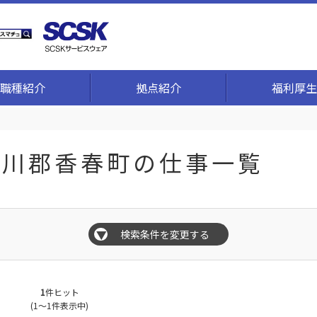
職種紹介
拠点紹介
福利厚生
,田川郡香春町の仕事一覧
検索条件を変更する
▼
1
件ヒット
(1～1件表示中)