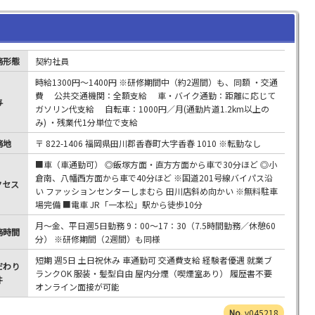
務形態
契約社員
時給1300円～1400円 ※研修期間中（約2週間）も、同額 ・交通
費 公共交通機関：全額支給 車・バイク通勤：距離に応じて
与
ガソリン代支給 自転車：1000円／月(通勤片道1.2km以上の
み) ・残業代1分単位で支給
務地
〒 822-1406 福岡県田川郡香春町大字香春 1010 ※転勤なし
■車（車通勤可） ◎飯塚方面・直方方面から車で30分ほど ◎小
倉南、八幡西方面から車で40分ほど ※国道201号線バイパス沿
クセス
い ファッションセンターしまむら 田川店斜め向かい ※無料駐車
場完備 ■電車 JR「一本松」駅から徒歩10分
月～金、平日週5日勤務 9：00～17：30（7.5時間勤務／休憩60
務時間
分） ※研修期間（2週間）も同様
短期 週5日 土日祝休み 車通勤可 交通費支給 経験者優遇 就業ブ
だわり
ランクOK 服装・髪型自由 屋内分煙（喫煙室あり） 履歴書不要
件
オンライン面接が可能
v045218