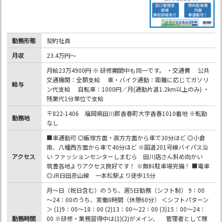
勤務形態
契約社員
月収
23.4万円～
月給23万4900円 ※ 研修期間中も同一です。 ・交通費 公共
交通機関：全額支給 車・バイク通勤：距離に応じてガソリ
給与
ン代支給 自転車：1000円／月(通勤片道1.2km以上のみ) ・
残業代1分単位で支給
〒822-1406 福岡県田川郡香春町大字香春1010番地 ※転勤
勤務地
なし
■車通勤可 ◎飯塚方面・直方方面から車で30分ほど ◎小倉
南、八幡西方面から車で40分ほど ※国道201号線バイパス沿
アクセス
い ファッションセンターしまむら 田川店さん斜め向かい
筑豊各地よりアクセス良好です！ ※無料駐車場完備！ ■電車
◎JR日田彦山線 一本松駅より徒歩15分
月～日（祝日含む）のうち、週5日勤務（シフト制） 9：00
～24：00のうち、実働8時間（休憩60分） ＜シフトパターン
＞ (1)9：00～18：00 (2)13：00～22：00 (3)15：00～24：
勤務時間
00 ※研修・業務習得中は(1)(2)がメイン、 管理者として稼