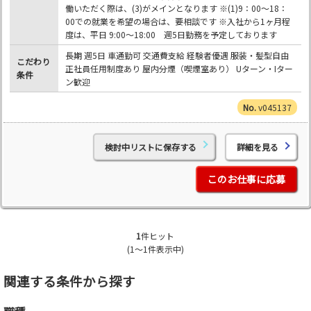
働いただく際は、(3)がメインとなります ※(1)9：00～18：
00での就業を希望の場合は、要相談です ※入社から1ヶ月程
度は、平日 9:00～18:00 週5日勤務を予定しております
長期 週5日 車通勤可 交通費支給 経験者優遇 服装・髪型自由
こだわり
正社員任用制度あり 屋内分煙（喫煙室あり） Uターン・Iター
条件
ン歓迎
v045137
検討中リストに保存する
詳細を見る
このお仕事に応募
1
件ヒット
(1～1件表示中)
関連する条件から探す