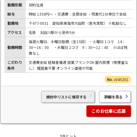
勤務形態
契約社員
給与
時給 1350円〜 ・交通費：全額支給 ・残業代1分単位で支給
勤務地
〒477-0031 愛知県東海市大田町（客先常駐） ※転勤なし
アクセス
名鉄 太田川駅から徒歩5分
毎週火曜日、木曜日勤務（全15回） ・火曜日 1コマ 14：
勤務時間
30～16：00 ・木曜日 2コマ 9：30～12：40 ※ほぼ残
業なし
こだわり
交通費支給 経験者優遇 就業ブランクOK 屋内禁煙（喫煙室な
条件
し） 履歴書不要 オンライン面接が可能
v045261
検討中リストに保存する
詳細を見る
このお仕事に応募
1
件ヒット