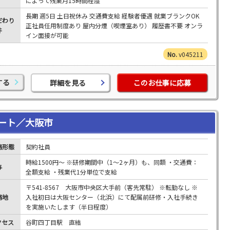
によって残業月15時間程度
長期 週5日 土日祝休み 交通費支給 経験者優遇 就業ブランクOK
だわり
正社員任用制度あり 屋内分煙（喫煙室あり） 履歴書不要 オンラ
件
イン面接が可能
v045211
する
詳細を見る
このお仕事に応募
ート／大阪市
務形態
契約社員
時給1500円～ ※研修期間中（1～2ヶ月）も、同額 ・交通費：
与
全額支給 ・残業代1分単位で支給
〒541-8567 大阪市中央区大手前（客先常駐） ※転勤なし ※
務地
入社初日は大阪センター（北浜）にて配属前研修・入社手続き
を実施いたします（半日程度）
クセス
谷町四丁目駅 直結