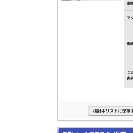
勤
ア
勤
こ
条
検討中リストに保存