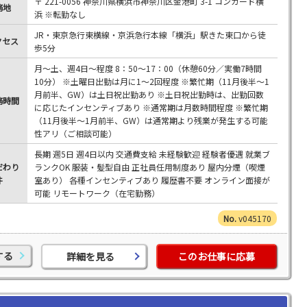
〒 221-0056 神奈川県横浜市神奈川区金港町 3-1 コンカード横
務地
浜 ※転勤なし
JR・東京急行東横線・京浜急行本線「横浜」駅きた東口から徒
クセス
歩5分
月～土、週4日～程度 8：50～17：00（休憩60分／実働7時間
10分） ※土曜日出勤は月に1～2回程度 ※繁忙期（11月後半～1
月前半、GW）は土日祝出勤あり ※土日祝出勤時は、出勤回数
務時間
に応じたインセンティブあり ※通常期は月数時間程度 ※繁忙期
（11月後半～1月前半、GW）は通常期より残業が発生する可能
性アリ（ご相談可能）
長期 週5日 週4日以内 交通費支給 未経験歓迎 経験者優遇 就業ブ
だわり
ランクOK 服装・髪型自由 正社員任用制度あり 屋内分煙（喫煙
件
室あり） 各種インセンティブあり 履歴書不要 オンライン面接が
可能 リモートワーク（在宅勤務）
v045170
する
詳細を見る
このお仕事に応募