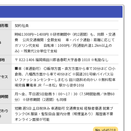
務形態
契約社員
時給1300円～1400円 ※研修期間中（約2週間）も、同額 ・交通
費 公共交通機関：全額支給 車・バイク通勤：距離に応じて
与
ガソリン代支給 自転車：1000円／月(通勤片道1.2km以上の
み) ・残業代1分単位で支給
務地
〒 822-1406 福岡県田川郡香春町大字香春 1010 ※転勤なし
■車（車通勤可） ◎飯塚方面・直方方面から車で30分ほど ◎小
倉南、八幡西方面から車で40分ほど ※国道201号線バイパス沿
クセス
い ファッションセンターしまむら 田川店斜め向かい ※無料駐車
場完備 ■電車 JR「一本松」駅から徒歩10分
月～金、平日週5日勤務 9：00～17：30（7.5時間勤務／休憩60
務時間
分） ※研修期間（2週間）も同様
短期 週5日 土日祝休み 車通勤可 交通費支給 経験者優遇 就業ブ
だわり
ランクOK 服装・髪型自由 屋内分煙（喫煙室あり） 履歴書不要
件
オンライン面接が可能
v045218