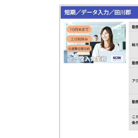
短期／データ入力／田川郡
勤
給
勤
ア
勤
こ
条