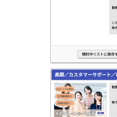
勤
こ
条
検討中リストに保存
長期／カスタマーサポート／
勤
給