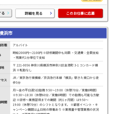
する
詳細を見る
このお仕事に応募
横浜市
務形態
アルバイト
時給2000円～2100円 ※研修期間中も同額 ・交通費：全額支給
与
・残業代1分単位で支給
〒 221-0056 神奈川県横浜市神奈川区金港町 3-1 コンカード横
務地
浜 ※転勤なし
JR／東京急行東横線／京浜急行本線「横浜」駅きた東口から徒
クセス
歩5分
月～金の平日週5日勤務 9:50～19:00（休憩70分／実働8時間）
※9:30～18:30（休憩60分／実働8時間）での勤務も可能な方歓
迎 ※研修～業務習得までの期間（約1ヶ月間）は9:50～
務時間
19:00（休憩70分）のシフトとなります。 ※顧客イベント・キ
ャンペーン期間は土日祝の稼働あり ※業務量や管理業務の状況