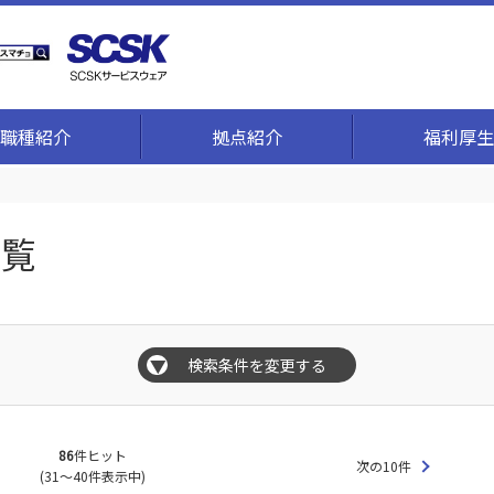
職種紹介
拠点紹介
福利厚生
一覧
検索条件を変更する
▼
86
件ヒット
次の10件
(31～40件表示中)