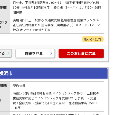
月～金、平日週5日勤務 9：00～17：45(実働7時間45分／休憩
務時間
60分) ※残業月10時間程度 繁忙期（3～4月）は、月10～20時
間程度
長期 週5日 土日祝休み 交通費支給 経験者優遇 就業ブランクOK
だわり
正社員任用制度あり 屋内禁煙（喫煙室なし） Uターン・Iターン
件
歓迎 オンライン面接が可能
v045178
する
詳細を見る
このお仕事に応募
横浜市
務形態
契約社員
時給1400円 ※研修時も同額 ※インセンティブあり 土日祝の
出勤実績に応じてインセンティブを支給いたします。 ・交通
与
費：全額支給 ・残業代1分単位で支給 ・在宅勤務手当（5000
円/月）