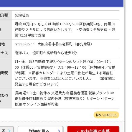
務形態
契約社員
月給30万円～ もしくは 時給1850円～ ※研修期間中も、同額 ※
与
経験やスキルにより考慮いたします。 ・交通費：全額支給 ・残
業代1分単位で支給
務地
〒590-8577 大阪府堺市堺区老松町（客先常駐）
クセス
南海バス 協和町か高砂町から徒歩7分
月～金、週5日勤務 下記2パターンのシフト制 ①8：00～17：
00（休憩60／実働8時間） ②9：00～18：00（休憩60分／実働
務時間
8時間） ※顧客カレンダーにより土曜日出社が発生する可能性
がございます。 ※残業はほとんどございません。 （繁忙期は
発生する場合がございます）
長期 週5日 土日祝休み 交通費支給 経験者優遇 就業ブランクOK
だわり
正社員任用制度あり 屋内分煙（喫煙室あり） Uターン・Iターン
件
歓迎 オンライン面接が可能
v045096
する
詳細を見る
このお仕事に応募