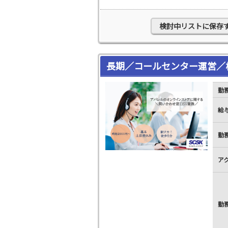
検討中リストに保存
長期／コールセンター運営／
勤
給
勤
ア
勤