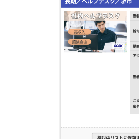
長期／ヘルプデスク／堺市
勤
給
勤
ア
勤
こ
条
検討中リストに保存