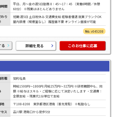
平日、月～金の週5日勤務 8：45～17：45 （実働8時間／休憩
務時間
60分） ※残業はほとんどありません
だわり
短期 週5日 土日祝休み 交通費支給 経験者優遇 就業ブランクOK
件
屋内禁煙（喫煙室なし） 履歴書不要 オンライン面接が可能
v045208
する
詳細を見る
このお仕事に応募
務形態
契約社員
時給1500円～1800円 月給25万円～32万円 ※研修期間中も、同
与
額 ※給与はスキル・ご経験に応じて決定いたします ・交通費：
全額支給 ・残業代1分単位で支給
務地
〒108-8208 東京都港区港南（客先常駐） ※転勤なし
クセス
品川駅 港南口から徒歩5分