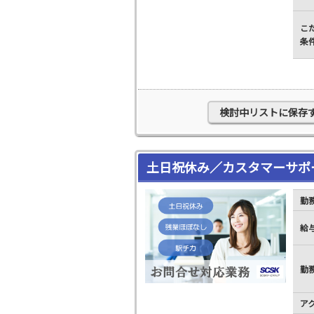
こ
条
検討中リストに保存
土日祝休み／カスタマーサポ
勤
給
勤
ア