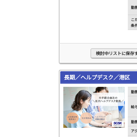
勤
こ
条
検討中リストに保存
長期／ヘルプデスク／港区
勤
給
勤
ア