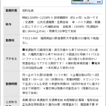
勤務形態
契約社員
時給1200円～1250円 ※ 研修期間中（約1ヶ月）も同一です
・交通費 公共交通機関：全額支給 車・バイク通勤：距離
給与
に応じてガソリン代補助支給 自転車：1000円／月(通勤片
道1.2km以上のみ) ・残業代1分単位で支給
〒822-1406 福岡県田川郡香春町大字香春1010番地 ※転勤
勤務地
なし
■車通勤可 ◎飯塚方面・直方方面から車で30分ほど ◎小倉
南、八幡西方面から車で40分ほど ※国道201号線バイパス沿
アクセス
い ファッションセンターしまむら 田川店さん斜め向かい
筑豊各地よりアクセス良好です！ ※無料駐車場完備！ ■電車
◎JR日田彦山線 一本松駅より徒歩15分
月～土のうち週5日勤務（シフト制） ※土曜出勤は月1～2回
程度 9：00～18：00（休憩60分／実働8時間） ※ワンシフト
勤務時間
で生活リズムも安定 ＊希望休申請OK（前月中旬までに最大3
日まで申請可） ＊繁忙時は残業の可能性あり（残業代は1分
単位で支給）
長期 週5日 車通勤可 交通費支給 未経験歓迎 服装・髪型自由
こだわり
正社員任用制度あり 屋内分煙（喫煙室あり） 履歴書不要 オ