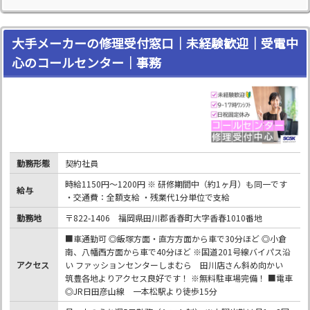
大手メーカーの修理受付窓口｜未経験歓迎｜受電中
心のコールセンター｜事務
勤務形態
契約社員
時給1150円～1200円 ※ 研修期間中（約1ヶ月）も同一です
給与
・交通費：全額支給 ・残業代1分単位で支給
勤務地
〒822-1406 福岡県田川郡香春町大字香春1010番地
■車通勤可 ◎飯塚方面・直方方面から車で30分ほど ◎小倉
南、八幡西方面から車で40分ほど ※国道201号線バイパス沿
アクセス
い ファッションセンターしまむら 田川店さん斜め向かい
筑豊各地よりアクセス良好です！ ※無料駐車場完備！ ■電車
◎JR日田彦山線 一本松駅より徒歩15分