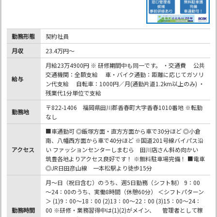
勤務形態
契約社員
月収
23.4万円～
月給23万4900円 ※ 研修期間中も同一です。 ・交通費 公共
交通機関：全額支給 車・バイク通勤：距離に応じてガソリ
給与
ン代支給 自転車：1000円／月(通勤片道1.2km以上のみ) ・
残業代1分単位で支給
〒822-1406 福岡県田川郡香春町大字香春1010番地 ※転勤
勤務地
なし
■車通勤可 ◎飯塚方面・直方方面から車で30分ほど ◎小倉
南、八幡西方面から車で40分ほど ※国道201号線バイパス沿
アクセス
い ファッションセンターしまむら 田川店さん斜め向かい
筑豊各地よりアクセス良好です！ ※無料駐車場完備！ ■電車
◎JR日田彦山線 一本松駅より徒歩15分
月～日（祝日含む）のうち、週5日勤務（シフト制） 9：00
～24：00のうち、実働8時間（休憩60分） ＜シフトパターン
＞ (1)9：00～18：00 (2)13：00～22：00 (3)15：00～24：
勤務時間
00 ※研修・業務習得中は(1)(2)がメイン、 管理者として稼