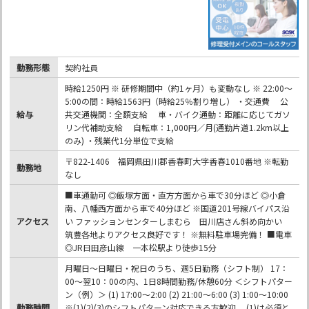
勤務形態
契約社員
時給1250円 ※ 研修期間中（約1ヶ月）も変動なし ※ 22:00～
5:00の間：時給1563円（時給25％割り増し） ・交通費 公
給与
共交通機関：全額支給 車・バイク通勤：距離に応じてガソ
リン代補助支給 自転車：1,000円／月(通勤片道1.2km以上
のみ) ・残業代1分単位で支給
〒822-1406 福岡県田川郡香春町大字香春1010番地 ※転勤
勤務地
なし
■車通勤可 ◎飯塚方面・直方方面から車で30分ほど ◎小倉
南、八幡西方面から車で40分ほど ※国道201号線バイパス沿
アクセス
い ファッションセンターしまむら 田川店さん斜め向かい
筑豊各地よりアクセス良好です！ ※無料駐車場完備！ ■電車
◎JR日田彦山線 一本松駅より徒歩15分
月曜日～日曜日・祝日のうち、週5日勤務（シフト制） 17：
00～翌10：00の内、1日8時間勤務/休憩60分 ＜シフトパター
ン（例）＞ (1) 17:00～2:00 (2) 21:00～6:00 (3) 1:00～10:00
勤務時間
※(1)(2)(3)のシフトパターン対応できる方歓迎 (1)は必須と