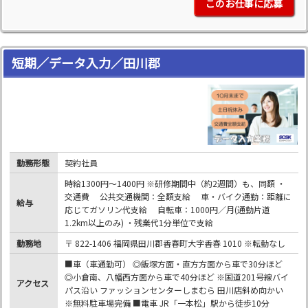
このお仕事に応募
短期／データ入力／田川郡
勤務形態
契約社員
時給1300円～1400円 ※研修期間中（約2週間）も、同額 ・
交通費 公共交通機関：全額支給 車・バイク通勤：距離に
給与
応じてガソリン代支給 自転車：1000円／月(通勤片道
1.2km以上のみ) ・残業代1分単位で支給
勤務地
〒 822-1406 福岡県田川郡香春町大字香春 1010 ※転勤なし
■車（車通勤可） ◎飯塚方面・直方方面から車で30分ほど
◎小倉南、八幡西方面から車で40分ほど ※国道201号線バイ
アクセス
パス沿い ファッションセンターしまむら 田川店斜め向かい
※無料駐車場完備 ■電車 JR「一本松」駅から徒歩10分