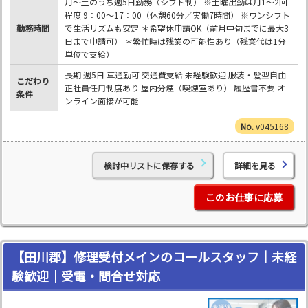
月～土のうち週5日勤務（シフト制） ※土曜出勤は月1～2回
程度 9：00～17：00（休憩60分／実働7時間） ※ワンシフト
勤務時間
で生活リズムも安定 ＊希望休申請OK（前月中旬までに最大3
日まで申請可） ＊繁忙時は残業の可能性あり（残業代は1分
単位で支給）
長期 週5日 車通勤可 交通費支給 未経験歓迎 服装・髪型自由
こだわり
正社員任用制度あり 屋内分煙（喫煙室あり） 履歴書不要 オ
条件
ンライン面接が可能
v045168
検討中リストに保存する
詳細を見る
このお仕事に応募
【田川郡】修理受付メインのコールスタッフ｜未経
験歓迎｜受電・問合せ対応