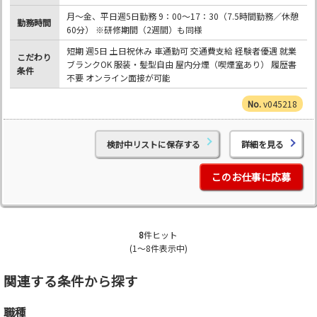
月～金、平日週5日勤務 9：00～17：30（7.5時間勤務／休憩
勤務時間
60分） ※研修期間（2週間）も同様
短期 週5日 土日祝休み 車通勤可 交通費支給 経験者優遇 就業
こだわり
ブランクOK 服装・髪型自由 屋内分煙（喫煙室あり） 履歴書
条件
不要 オンライン面接が可能
v045218
検討中リストに保存する
詳細を見る
このお仕事に応募
8
件ヒット
(1～8件表示中)
関連する条件から探す
職種