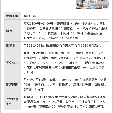
勤務形態
契約社員
時給1300円～1400円 ※研修期間中（約4～8週間）も、同額
・交通費 公共交通機関：全額支給 車・バイク通勤：距離
給与
に応じてガソリン代支給 自転車：1000円／月(通勤片道
1.2km以上のみ) ・残業代1分単位で支給
勤務地
〒822-1406 福岡県田川郡香春町大字香春 1010 ※転勤なし
■車（車通勤可） ◎飯塚方面・直方方面から車で30分ほど
◎小倉南、八幡西方面から車で40分ほど ※国道201号線バイ
アクセス
パス沿い ファッションセンターしまむら 田川店斜め向かい
※無料駐車場完備 ■電車 ◎JR日田彦山線 一本松駅より徒
歩15分
月～金、平日週5日勤務 9：00～17：30（7.5時間勤務／休憩
勤務時間
60分） ※残業について 閑散期：1時間／月程度 繁忙期：
5時間／月程度
長期 週5日 土日祝休み 車通勤可 交通費支給 未経験歓迎 経験
こだわり
者優遇 就業ブランクOK 服装・髪型自由 正社員任用制度あり
条件
屋内分煙（喫煙室あり） 履歴書不要 オンライン面接が可能