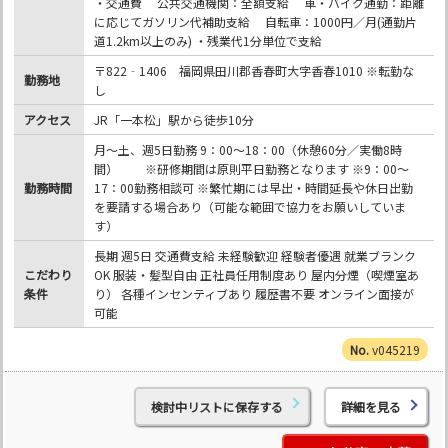
・交通費 公共交通機関：全額支給 車・バイク通勤：距離
に応じてガソリン代補助支給 自転車：1000円／月(通勤片
道1.2km以上のみ) ・残業代1分単位で支給
〒822‐1406 福岡県田川郡香春町大字香春1010 ※転勤な
勤務地
し
アクセス
JR「一本松」駅から徒歩10分
月～土、週5日勤務 9：00～18：00（休憩60分／実働8時
間） ※研修期間は原則平日勤務となります ※9：00～
勤務時間
17：00勤務相談可 ※繁忙期には早出・時間延長や休日出勤
を要請する場合あり（可能な範囲で協力をお願いしていま
す）
長期 週5日 交通費支給 未経験歓迎 経験者優遇 就業ブランク
こだわり
OK 服装・髪型自由 正社員任用制度あり 屋内分煙（喫煙室あ
条件
り） 各種インセンティブあり 履歴書不要 オンライン面接が
可能
v045219
検討中リストに保存する
詳細を見る