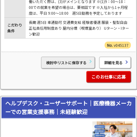
働いただく際は、(3)がメインとなります ※(1)9：00～18：
00での就業を希望の場合は、要相談です ※入社から1ヶ月程
度は、平日 9:00～18:00 週5日勤務を予定しております
長期 週5日 車通勤可 交通費支給 経験者優遇 服装・髪型自由
こだわり
正社員任用制度あり 屋内分煙（喫煙室あり） Uターン・Iター
条件
ン歓迎
v045137
検討中リストに保存する
詳細を見る
このお仕事に応募
ヘルプデスク・ユーザーサポート｜医療機器メーカ
ーでの営業支援事務｜未経験歓迎