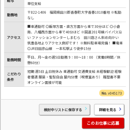
給与
単位支給
〒822-1406 福岡県田川郡香春町大字香春1010番地 ※転勤
勤務地
なし
■車通勤可 ◎飯塚方面・直方方面から車で30分ほど ◎小倉
南、八幡西方面から車で40分ほど ※国道201号線バイパス沿
アクセス
い ファッションセンターしまむら 田川店さん斜め向かい
筑豊各地よりアクセス良好です！ ※無料駐車場完備！ ■電車
◎JR日田彦山線 一本松駅より徒歩15分
平日、月～金の週5日勤務 9：00～18：00 （実働8時間／休
勤務時間
憩60分）
短期 週5日 土日祝休み 車通勤可 交通費支給 未経験歓迎 経験
こだわり
者優遇 服装・髪型自由 屋内分煙（喫煙室あり） 履歴書不要
条件
オンライン面接が可能
v045173
検討中リストに保存する
詳細を見る
このお仕事に応募