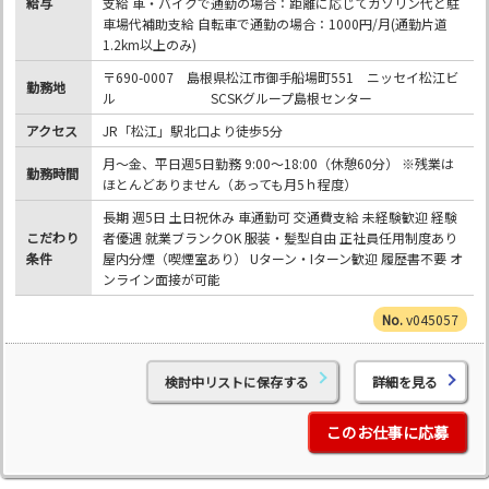
給与
支給 車・バイクで通勤の場合：距離に応じてガソリン代と駐
車場代補助支給 自転車で通勤の場合：1000円/月(通勤片道
1.2km以上のみ)
〒690-0007 島根県松江市御手船場町551 ニッセイ松江ビ
勤務地
ル SCSKグループ島根センター
アクセス
JR「松江」駅北口より徒歩5分
月～金、平日週5日勤務 9:00～18:00（休憩60分） ※残業は
勤務時間
ほとんどありません（あっても月5ｈ程度）
長期 週5日 土日祝休み 車通勤可 交通費支給 未経験歓迎 経験
こだわり
者優遇 就業ブランクOK 服装・髪型自由 正社員任用制度あり
条件
屋内分煙（喫煙室あり） Uターン・Iターン歓迎 履歴書不要 オ
ンライン面接が可能
v045057
検討中リストに保存する
詳細を見る
このお仕事に応募