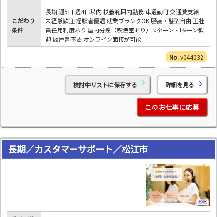
長期 週5日 週4日以内 扶養範囲内勤務 車通勤可 交通費支給
こだわり
未経験歓迎 経験者優遇 就業ブランクOK 服装・髪型自由 正社
条件
員任用制度あり 屋内分煙（喫煙室あり） Uターン・Iターン歓
迎 履歴書不要 オンライン面接が可能
v044032
検討中リストに保存する
詳細を見る
このお仕事に応募
長期／カスタマーサポート／松江市