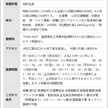
勤務形態
契約社員
時給1600円～1700円 ※入社後3ヶ月間は時給1600円、4ヶ月
以降は時給1700円です。 ・交通費 公共交通機関：全額支
給与
給 車・バイク通勤：距離に応じてガソリン代と駐車場代補
助支給 自転車：1000円／月(通勤片道1.2km以上のみ) ・残
業代1分単位で支給
〒690-0007 島根県松江市御手船場町553-6 松江駅前エスト
勤務地
ビル ※転勤なし
アクセス
JR松江駅北口から地下道を経由し、大橋川方面へ徒歩5分
月～日のシフト制（祝日含む） 入社1ヶ月～2ヶ月ごろ
09：00-18：00（平日のみ） 3ヶ月目以降 08：00
～17：00、16：30-翌1：30、1：00-10：00（平日のみ） 4
勤務時間
ヶ月目以降 08：00～17：00、16：30-翌1：30、
1：00-10：00（土日祝あり） ※トレーニングの進捗によ
り、平日シフト、土日祝ありシフトに移行するタイミングが
変動します ※残業月5時間程度
長期 週5日 車通勤可 交通費支給 未経験歓迎 経験者優遇 就業
こだわり
ブランクOK 服装・髪型自由 正社員任用制度あり 屋内分煙
条件
（喫煙室あり） Uターン・Iターン歓迎 履歴書不要 オンライン
面接が可能