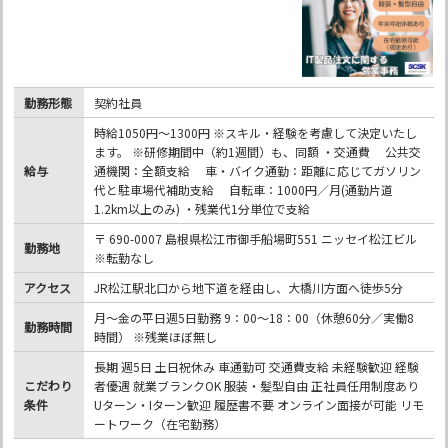
勤務形態
契約社員
時給1050円～1300円 ※スキル・経験を考慮して決定いたし
ます。 ※研修期間中（約1週間）も、同額 ・交通費 公共交
給与
通機関：全額支給 車・バイク通勤：距離に応じてガソリン
代と駐車場代補助支給 自転車：1000円／月(通勤片道
1.2km以上のみ) ・残業代1分単位で支給
〒 690-0007 島根県松江市御手船場町551 ニッセイ松江ビル
勤務地
※転勤なし
アクセス
JR松江駅北口から地下道を経由し、大橋川方面へ徒歩5分
月～金の平日週5日勤務 9：00～18：00（休憩60分／実働8
勤務時間
時間） ※残業ほぼ無し
長期 週5日 土日祝休み 車通勤可 交通費支給 未経験歓迎 経験
こだわり
者優遇 就業ブランクOK 服装・髪型自由 正社員任用制度あり
条件
Uターン・Iターン歓迎 履歴書不要 オンライン面接が可能 リモ
ートワーク（在宅勤務）