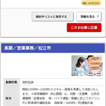
v045200
検討中リストに保存する
詳細を見る
このお仕事に応募
長期／営業事務／松江市
勤務形態
契約社員
時給1200円～1300円 ※スキル・経験を考慮して決定いたし
ます。 ※研修期間中（約1週間）も、同額 ・交通費 公共交
給与
通機関：全額支給 車・バイク通勤：距離に応じてガソリン
代と駐車場代補助支給 自転車：1000円／月(通勤片道