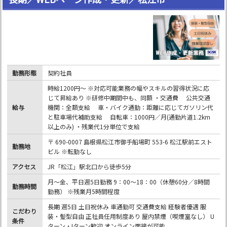
勤務形態
契約社員
時給1200円～ ※対応可能業務の幅やスキルの習得状況に応
じて昇給あり ※研修中期間中も、同額 ・交通費 公共交通
給与
機関：全額支給 車・バイク通勤：距離に応じてガソリン代
と駐車場代補助支給 自転車：1000円／月(通勤片道1.2km
以上のみ) ・残業代1分単位で支給
〒 690-0007 島根県松江市御手船場町 553-6 松江駅前エスト
勤務地
ビル ※転勤なし
アクセス
JR「松江」駅北口から徒歩5分
月～金、平日週5日勤務 9：00～18：00（休憩60分／8時間
勤務時間
勤務） ※残業月5時間程度
長期 週5日 土日祝休み 車通勤可 交通費支給 経験者優遇 服
こだわり
装・髪型自由 正社員任用制度あり 屋内禁煙（喫煙室なし） U
条件
ターン・Iターン歓迎 オンライン面接が可能