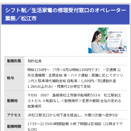
シフト制／生活家電の修理受付窓口のオペレーター
業務／松江市
勤務形態
契約社員
時給1150円～ （7月～8月は時給1300円です） ・交通費 公
共交通機関：全額支給 車・バイク通勤：距離に応じてガソリ
給与
ン代と駐車場代補助支給 自転車：1,000円／月(通勤片道
1.2km以上のみ) ・残業代1分単位で支給
〒690‐0007 島根県松江市御手船場町553-6 松江駅前エ
勤務地
ストビル ※転勤なし ＜勤務場所＞変更の範囲 会社の定める
就業場所
アクセス
JR松江駅北口から地下道を経由し、大橋川方面へ徒歩5分
17:55～21:55の4時間勤務 ※終了時間は応相談（21時までで
勤務時間
もOK）