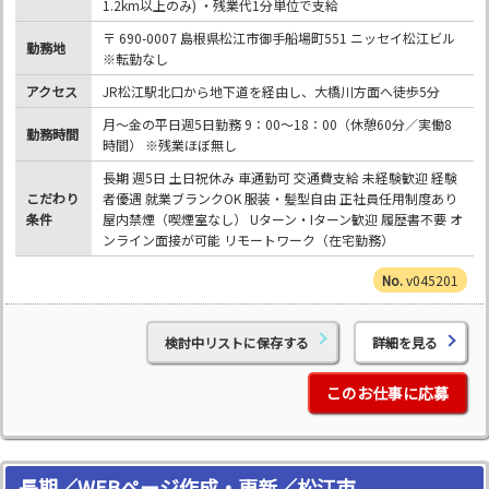
1.2km以上のみ) ・残業代1分単位で支給
〒 690-0007 島根県松江市御手船場町551 ニッセイ松江ビル
勤務地
※転勤なし
アクセス
JR松江駅北口から地下道を経由し、大橋川方面へ徒歩5分
月～金の平日週5日勤務 9：00～18：00（休憩60分／実働8
勤務時間
時間） ※残業ほぼ無し
長期 週5日 土日祝休み 車通勤可 交通費支給 未経験歓迎 経験
こだわり
者優遇 就業ブランクOK 服装・髪型自由 正社員任用制度あり
条件
屋内禁煙（喫煙室なし） Uターン・Iターン歓迎 履歴書不要 オ
ンライン面接が可能 リモートワーク（在宅勤務）
v045201
検討中リストに保存する
詳細を見る
このお仕事に応募
長期／WEBページ作成・更新／松江市