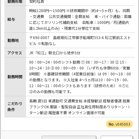
勤務形態
契約社員
時給1280円～1500円 ※研修期間中（約4～5ヶ月）も、同額
・交通費 公共交通機関：全額支給 車・バイク通勤：距離
給与
に応じてガソリン代補助支給 自転車：1000円／月(通勤片
道1.2km以上のみ) ・残業代1分単位で支給
〒690-0007 島根県松江市御手船場町553-6 松江駅前エスト
勤務地
ビル ※転勤なし
アクセス
JR「松江」駅北口から徒歩5分
00：00～24：00のシフト勤務 ① 08：30～17：30 ② 15：
10～24：10 ③ 00：00～09：00 （いずれも休憩60分／実働
8時間） ※基礎研修期間（4営業日前後）は 09：00～18：00
勤務時間
の勤務となります。 ※入社後 4～5ヵ月は10：00～19：00、
12：00～21：00のシフトもあります（研修のため） ※①と
②のみの勤務も可能です。
長期 週5日 車通勤可 交通費支給 未経験歓迎 経験者優遇 就業
こだわり
ブランクOK 服装・髪型自由 正社員任用制度あり Uターン・I
条件
ターン歓迎 履歴書不要 オンライン面接が可能
v045003