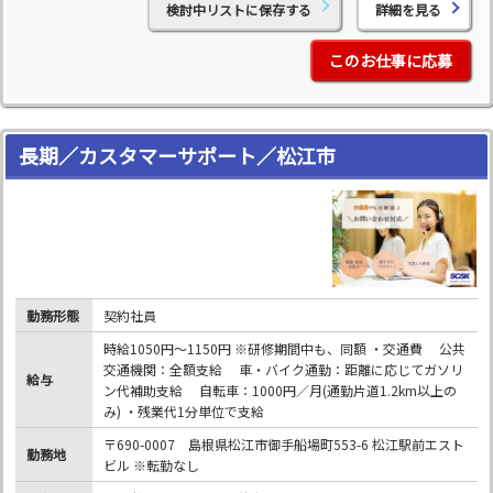
検討中リストに保存する
詳細を見る
このお仕事に応募
長期／カスタマーサポート／松江市
勤務形態
契約社員
時給1050円～1150円 ※研修期間中も、同額 ・交通費 公共
交通機関：全額支給 車・バイク通勤：距離に応じてガソリ
給与
ン代補助支給 自転車：1000円／月(通勤片道1.2km以上の
み) ・残業代1分単位で支給
〒690-0007 島根県松江市御手船場町553-6 松江駅前エスト
勤務地
ビル ※転勤なし