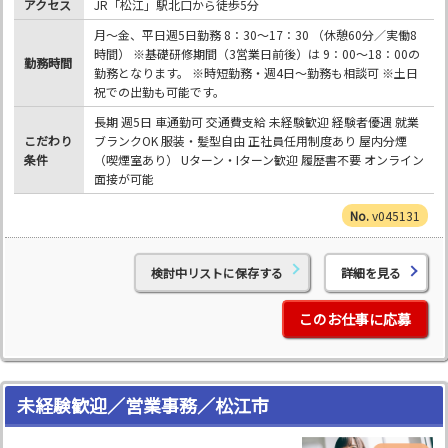
アクセス
JR「松江」駅北口から徒歩5分
月～金、平日週5日勤務 8：30～17：30 （休憩60分／実働8
時間） ※基礎研修期間（3営業日前後）は 9：00～18：00の
勤務時間
勤務となります。 ※時短勤務・週4日～勤務も相談可 ※土日
祝での出勤も可能です。
長期 週5日 車通勤可 交通費支給 未経験歓迎 経験者優遇 就業
こだわり
ブランクOK 服装・髪型自由 正社員任用制度あり 屋内分煙
条件
（喫煙室あり） Uターン・Iターン歓迎 履歴書不要 オンライン
面接が可能
v045131
検討中リストに保存する
詳細を見る
このお仕事に応募
未経験歓迎／営業事務／松江市