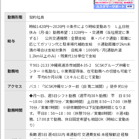
勤務形態
契約社員
時給1420円～2020円 ※条件により時給変動あり L 土日祝
休み（月-金）勤務希望：1320円～ ・交通費（当社規定に準
ずる） 公共交通機関：全額支給 車・バイク通勤：距離に
給与
応じてガソリン代と駐車場代補助支給 ※通勤距離が2km未
満の場合は支給対象外 自転車：1000円／月(通勤片道
1.2km以上のみ) ・残業代1分単位で支給
〒901-2133 沖縄県浦添市城間4-35-2 SCSKグループ沖縄セ
勤務地
ンター ※転勤なし ※業務習得後、在宅勤務への切替も可能で
す 平均6か月以降（スキルに応じて変動）
アクセス
バス：「SCSK沖縄センター前（旧 第二城間）」徒歩 約1分
◆月～日、週5日シフト勤務（週平均38ｈ勤務） 平 日 8:50
～18:00（休憩70分／実働8時間） 土日祝 8:50～17:00（休憩
70分／実働7時間） ※研修期間中は下記勤務時間となりま
勤務時間
す。 平日8：50～18：00（休憩70分／実働8時間） ※週4勤
務、17:00まで勤務、休日固定希望も相談OK（時給に変動あ
り）
長期 週5日 週4日以内 車通勤可 交通費支給 未経験歓迎 経験