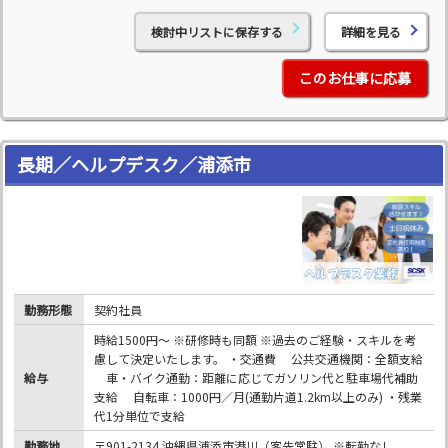
検討中リストに保存する
詳細を見る
このお仕事に応募
長期／ヘルプデスク／浦添市
勤務形態
契約社員
時給1500円～ ※研修時も同額 ※過去のご経験・スキルを考
慮して決定いたします。 ・交通費 公共交通機関：全額支給
給与
車・バイク通勤：距離に応じてガソリン代と駐車場代補助
支給 自転車：1000円／月(通勤片道1.2km以上のみ) ・残業
代1分単位で支給
勤務地
〒901-2134 沖縄県浦添市港川（客先常駐） ※転勤なし