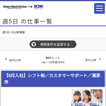
週5日 の仕事一覧
週5日 の仕事情報
検索条件を変更する
▼
86
件ヒット
前の10件
次の10件
(41～50件表示中)
【8月入社】シフト制／カスタマーサポート／浦添
市