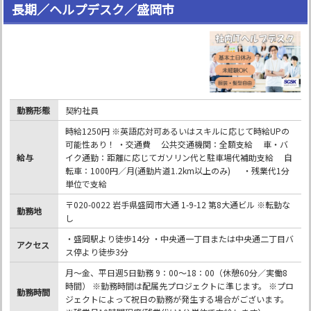
長期／ヘルプデスク／盛岡市
勤務形態
契約社員
時給1250円 ※英語応対可あるいはスキルに応じて時給UPの
可能性あり！ ・交通費 公共交通機関：全額支給 車・バ
給与
イク通勤：距離に応じてガソリン代と駐車場代補助支給 自
転車：1000円／月(通勤片道1.2km以上のみ) ・残業代1分
単位で支給
〒020-0022 岩手県盛岡市大通 1-9-12 第8大通ビル ※転勤な
勤務地
し
・盛岡駅より徒歩14分 ・中央通一丁目または中央通二丁目バ
アクセス
ス停より徒歩3分
月～金、平日週5日勤務 9：00～18：00（休憩60分／実働8
時間） ※勤務時間は配属先プロジェクトに準じます。 ※プロ
勤務時間
ジェクトによって祝日の勤務が発生する場合がございます。