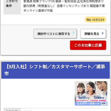
こだわり
者優遇 就業ブランクOK 服装・髪型自由 正社員任用制度あり
条件
屋内禁煙（喫煙室なし） 各種インセンティブあり 履歴書不要
オンライン面接が可能
v045184
検討中リストに保存する
詳細を見る
このお仕事に応募
【9月入社】シフト制／カスタマーサポート／浦添
市