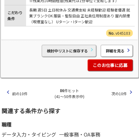
※残業月10時間程度(残業代は1分単位で支給します）
長期 週5日 土日祝休み 交通費支給 未経験歓迎 経験者優遇 就
こだわり
業ブランクOK 服装・髪型自由 正社員任用制度あり 屋内禁煙
条件
（喫煙室なし） Uターン・Iターン歓迎
v045103
検討中リストに保存する
詳細を見る
このお仕事に応募
86
件ヒット
前の10件
次の10件
(41～50件表示中)
関連する条件から探す
職種
データ入力・タイピング
一般事務・OA事務