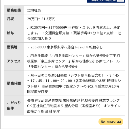
勤務形態
契約社員
月収
29万円～31.5万円
月給29万円～31万5000円 ※経験・スキルを考慮の上、決定
給与
します。 ・交通費全額支給 ・残業手当は1分単位で支給 ・社
会保険加入あり
勤務地
〒206-0033 東京都多摩市落合1-32-3 ※転勤なし
小田急多摩線「小田急多摩センター」駅から徒歩5分 京王相
アクセス
模原線「京王多摩センター」駅から徒歩5分 多摩モノレール
「多摩センター」駅から徒歩6分
・月～日のうち週5日勤務（シフト制※祝日含む） ・8：45
～17：45／11：00～20：00（各実働8時間／休憩1時間※シ
勤務時間
フト制） ※研修期間中は固定シフトの予定 ※残業は月10時
間程度が目安
長期 週5日 交通費支給 未経験歓迎 経験者優遇 就業ブランク
こだわり
OK 正社員任用制度あり 屋内分煙（喫煙室あり） オンライン
条件
面接が可能 金融 多摩
v045144