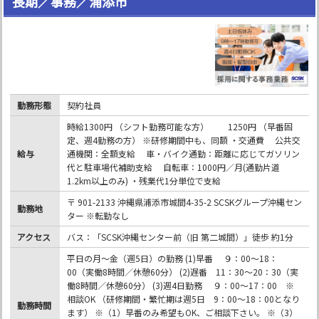
長期／事務／浦添市
勤務形態
契約社員
時給1300円 （シフト勤務可能な方） 1250円 （早番固
定、週4勤務の方） ※研修期間中も、同額 ・交通費 公共交
給与
通機関：全額支給 車・バイク通勤：距離に応じてガソリン
代と駐車場代補助支給 自転車：1000円／月(通勤片道
1.2km以上のみ) ・残業代1分単位で支給
〒 901-2133 沖縄県浦添市城間4-35-2 SCSKグループ沖縄セン
勤務地
ター ※転勤なし
アクセス
バス：「SCSK沖縄センター前（旧 第二城間）」徒歩 約1分
平日の月～金（週5日）の勤務 (1)早番 ９：00～18：
00（実働8時間／休憩60分） (2)遅番 11：30～20：30（実
働8時間／休憩60分） (3)週4日勤務 ９：00～17：00 ※
相談OK （研修期間・繁忙期は週5日 9：00～18：00となり
勤務時間
ます） ※（1）早番のみ希望もOK、ご相談下さい。 ※（3）