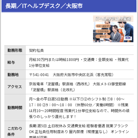
長期／ITヘルプデスク／大阪市
勤務形態
契約社員
月給30万円または時給1800円 ・交通費：全額支給 ・残業代
給与
1分単位支給
勤務地
〒541-0041 大阪府大阪市中央区北浜（客先常駐）
京阪電車「淀屋橋」駅直結（西改札） 大阪メトロ御堂筋線
アクセス
「淀屋橋」駅直結（北改札）
月～金の平日週5日勤務 ※以下①②のシフト制 ①8：00～
17：00 ②9：00～18：00 （休憩60分／実働8時間） ※残業
勤務時間
は月10～20時間程度 残業代1分単位支給なので、時間外の頑
張りのしっかり還元します！
長期 週5日 土日祝休み 交通費支給 経験者優遇 就業ブランク
こだわり
OK 正社員任用制度あり 屋内禁煙（喫煙室なし） オンライン
条件
面接が可能