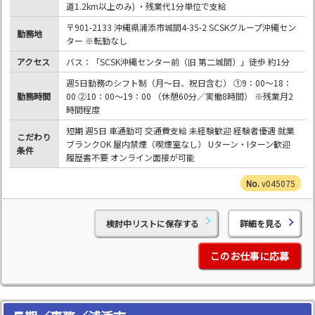
道1.2km以上のみ) ・残業代1分単位で支給
〒901-2133 沖縄県浦添市城間4-35-2 SCSKグループ沖縄セン
勤務地
ター ※転勤なし
アクセス
バス：「SCSK沖縄センター前（旧 第二城間）」徒歩 約1分
週5日勤務のシフト制（月～日、祝日含む） ①9：00～18：
勤務時間
00 ②10：00～19：00 （休憩60分／実働8時間） ※残業月2
時間程度
短期 週5日 車通勤可 交通費支給 未経験歓迎 経験者優遇 就業
こだわり
ブランクOK 屋内禁煙（喫煙室なし） Uターン・Iターン歓迎
条件
履歴書不要 オンライン面接が可能
v045075
検討中リストに保存する
詳細を見る
このお仕事に応募