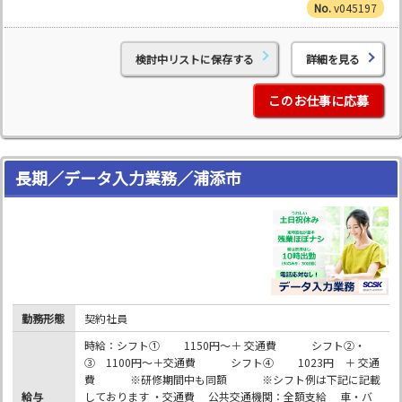
v045197
検討中リストに保存する
詳細を見る
このお仕事に応募
長期／データ入力業務／浦添市
勤務形態
契約社員
時給：シフト① 1150円～＋ 交通費 シフト②・
③ 1100円～＋交通費 シフト④ 1023円 ＋ 交通
費 ※研修期間中も同額 ※シフト例は下記に記載
給与
しております ・交通費 公共交通機関：全額支給 車・バ