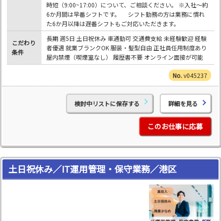
時短（9:00~17:00）について、ご相談ください。 ※入社～約
6か月間は早番シフトです。 シフト勤務の方は業務に慣れ
た6か月以降は遅番シフトもご対応いただきます。
長期 週5日 土日祝休み 車通勤可 交通費支給 未経験歓迎 経験
こだわり
者優遇 就業ブランクOK 服装・髪型自由 正社員任用制度あり
条件
屋内禁煙（喫煙室なし） 履歴書不要 オンライン面接が可能
v045237
検討中リストに保存する
詳細を見る
このお仕事に応募
土日祝休み／IT運用管理・保守業務／港区