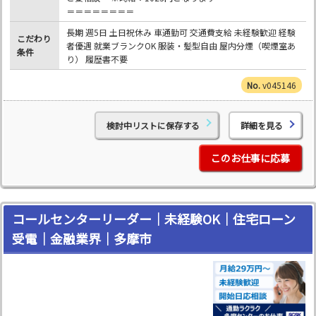
＝＝＝＝＝＝＝＝
長期 週5日 土日祝休み 車通勤可 交通費支給 未経験歓迎 経験
こだわり
者優遇 就業ブランクOK 服装・髪型自由 屋内分煙（喫煙室あ
条件
り） 履歴書不要
v045146
検討中リストに保存する
詳細を見る
このお仕事に応募
コールセンターリーダー｜未経験OK｜住宅ローン
受電｜金融業界｜多摩市