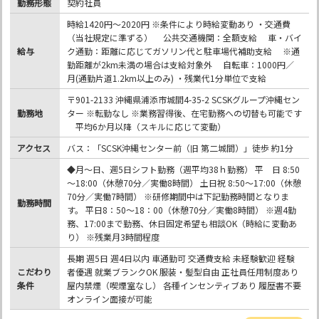
勤務形態
契約社員
時給1420円～2020円 ※条件により時給変動あり ・交通費
（当社規定に準ずる） 公共交通機関：全額支給 車・バイ
給与
ク通勤：距離に応じてガソリン代と駐車場代補助支給 ※通
勤距離が2km未満の場合は支給対象外 自転車：1000円／
月(通勤片道1.2km以上のみ) ・残業代1分単位で支給
〒901-2133 沖縄県浦添市城間4-35-2 SCSKグループ沖縄セン
勤務地
ター ※転勤なし ※業務習得後、在宅勤務への切替も可能です
平均6か月以降（スキルに応じて変動）
アクセス
バス：「SCSK沖縄センター前（旧 第二城間）」徒歩 約1分
◆月～日、週5日シフト勤務（週平均38ｈ勤務） 平 日 8:50
～18:00（休憩70分／実働8時間） 土日祝 8:50～17:00（休憩
70分／実働7時間） ※研修期間中は下記勤務時間となりま
勤務時間
す。 平日8：50～18：00（休憩70分／実働8時間） ※週4勤
務、17:00まで勤務、休日固定希望も相談OK（時給に変動あ
り） ※残業月3時間程度
長期 週5日 週4日以内 車通勤可 交通費支給 未経験歓迎 経験
こだわり
者優遇 就業ブランクOK 服装・髪型自由 正社員任用制度あり
条件
屋内禁煙（喫煙室なし） 各種インセンティブあり 履歴書不要
オンライン面接が可能