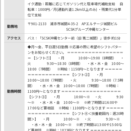
イク通勤：距離に応じてガソリン代と駐車場代補助支給 自
転車：1000円／月(通勤片道1.2km以上のみ) ・残業代1分単
位で支給
〒901-2133 浦添市城間4-35-2 APエルテージ城間ビル
勤務地
SCSKグループ沖縄センター
アクセス
バス：「SCSK沖縄センター前（旧 第二城間）」徒歩 約1分
◆月～金、平日週5日勤務 ※応募の際に希望のシフトパター
ンをお知らせください。 ＝＝＝＝＝＝＝＝＝＝＝＝＝＝＝＝
＝ 【シフト①】 ・月 10:00～19:00（8時間） ・
火 9:30～18:30（8時間） ・水・木・金 10:00～
18:00（7時間） ※時給：1150円～となります ＝＝＝＝＝
＝＝＝＝＝＝＝＝＝＝＝＝ 【シフト②】 ・月
10:00～18:00（7時間） ・火 9:30～18:00（7.5時
間） ・水・木・金 10:00～18:00（7時間） ※時給：
勤務時間
1100円～となります ＝＝＝＝＝＝＝＝＝＝＝＝＝＝＝＝＝
【シフト③】 ・月 10:00～※ ・火 9:30
～※ ・水・木・金 10:00～※ ※終了時間は16:00や
17:00など要相談 ※時給：1100円～となります ＝＝＝＝＝
＝＝＝＝＝＝＝＝＝＝＝＝ 【シフト④＜扶養範囲内：週20時
間＞】 ・月 10:00～※ ・火 9:30～※
・水・木・金 10:00～※ ※終了時間は13:00や15:00な
ど要相談 ※時給：1023円となります ＝＝＝＝＝＝＝＝＝