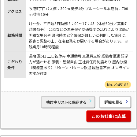
牧港5丁目バス停：300m 徒歩4分 ブルーシール本店前：700
アクセス
ｍ 徒歩10分
月～金、平日週5日勤務 9：00～17：45（休憩60分／実働7
時間45分） 台風などの悪天候や交通機関の乱れにより出勤が
勤務時間
困難な場合や 帰宅時の安全確保が難しいと判断した場合は、
顧客と調整の上、在宅勤務をお願いする場合があります。 ※
残業月10時間程度
長期 週5日 土日祝休み 車通勤可 交通費支給 経験者優遇 語学
こだわり
力が活かせる 服装・髪型自由 正社員任用制度あり 屋内分煙
条件
（喫煙室あり） Uターン・Iターン歓迎 履歴書不要 オンライン
面接が可能
v045183
検討中リストに保存する
詳細を見る
このお仕事に応募