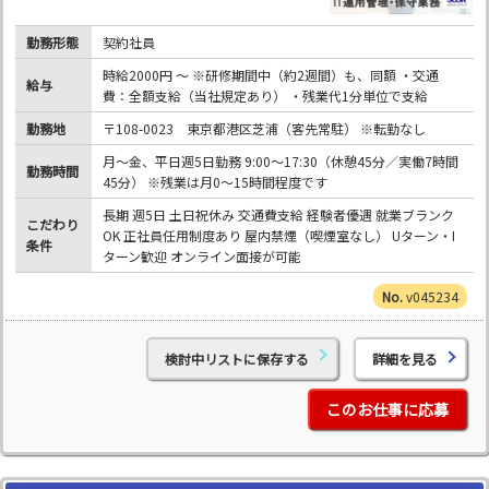
勤務形態
契約社員
時給2000円 ～ ※研修期間中（約2週間）も、同額 ・交通
給与
費：全額支給（当社規定あり） ・残業代1分単位で支給
勤務地
〒108-0023 東京都港区芝浦（客先常駐） ※転勤なし
月～金、平日週5日勤務 9:00～17:30（休憩45分／実働7時間
勤務時間
45分） ※残業は月0～15時間程度です
長期 週5日 土日祝休み 交通費支給 経験者優遇 就業ブランク
こだわり
OK 正社員任用制度あり 屋内禁煙（喫煙室なし） Uターン・I
条件
ターン歓迎 オンライン面接が可能
v045234
検討中リストに保存する
詳細を見る
このお仕事に応募