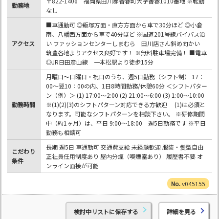
〒822-1406 福岡県田川郡香春町大字香春1010番地 ※転勤
勤務地
なし
■車通勤可 ◎飯塚方面・直方方面から車で30分ほど ◎小倉
南、八幡西方面から車で40分ほど ※国道201号線バイパス沿
アクセス
い ファッションセンターしまむら 田川店さん斜め向かい
筑豊各地よりアクセス良好です！ ※無料駐車場完備！ ■電車
◎JR日田彦山線 一本松駅より徒歩15分
月曜日～日曜日・祝日のうち、週5日勤務（シフト制） 17：
00～翌10：00の内、1日8時間勤務/休憩60分 ＜シフトパター
ン（例）＞ (1) 17:00～2:00 (2) 21:00～6:00 (3) 1:00～10:00
勤務時間
※(1)(2)(3)のシフトパターン対応できる方歓迎 (1)は必須と
なります。可能なシフトパターンを相談下さい。 ※研修期間
中（約1ヶ月）は、平日 9:00～18:00 週5日勤務です ※平日
勤務も相談可
長期 週5日 車通勤可 交通費支給 未経験歓迎 服装・髪型自由
こだわり
正社員任用制度あり 屋内分煙（喫煙室あり） 履歴書不要 オ
条件
ンライン面接が可能
v045155
検討中リストに保存する
詳細を見る