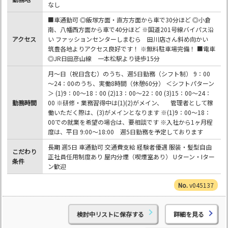
なし
■車通勤可 ◎飯塚方面・直方方面から車で30分ほど ◎小倉
南、八幡西方面から車で40分ほど ※国道201号線バイパス沿
アクセス
い ファッションセンターしまむら 田川店さん斜め向かい
筑豊各地よりアクセス良好です！ ※無料駐車場完備！ ■電車
◎JR日田彦山線 一本松駅より徒歩15分
月～日（祝日含む）のうち、週5日勤務（シフト制） 9：00
～24：00のうち、実働8時間（休憩60分） ＜シフトパターン
＞ (1)9：00～18：00 (2)13：00～22：00 (3)15：00～24：
勤務時間
00 ※研修・業務習得中は(1)(2)がメイン、 管理者として稼
働いただく際は、(3)がメインとなります ※(1)9：00～18：
00での就業を希望の場合は、要相談です ※入社から1ヶ月程
度は、平日 9:00～18:00 週5日勤務を予定しております
長期 週5日 車通勤可 交通費支給 経験者優遇 服装・髪型自由
こだわり
正社員任用制度あり 屋内分煙（喫煙室あり） Uターン・Iター
条件
ン歓迎
v045137
検討中リストに保存する
詳細を見る