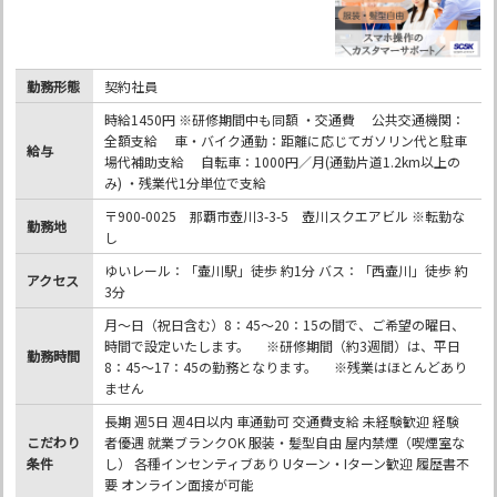
勤務形態
契約社員
時給1450円 ※研修期間中も同額 ・交通費 公共交通機関：
全額支給 車・バイク通勤：距離に応じてガソリン代と駐車
給与
場代補助支給 自転車：1000円／月(通勤片道1.2km以上の
み) ・残業代1分単位で支給
〒900-0025 那覇市壺川3-3-5 壺川スクエアビル ※転勤な
勤務地
し
ゆいレール：「壷川駅」徒歩 約1分 バス：「西壷川」徒歩 約
アクセス
3分
月～日（祝日含む）8：45～20：15の間で、ご希望の曜日、
時間で設定いたします。 ※研修期間（約3週間）は、平日
勤務時間
8：45～17：45の勤務となります。 ※残業はほとんどあり
ません
長期 週5日 週4日以内 車通勤可 交通費支給 未経験歓迎 経験
こだわり
者優遇 就業ブランクOK 服装・髪型自由 屋内禁煙（喫煙室な
条件
し） 各種インセンティブあり Uターン・Iターン歓迎 履歴書不
要 オンライン面接が可能