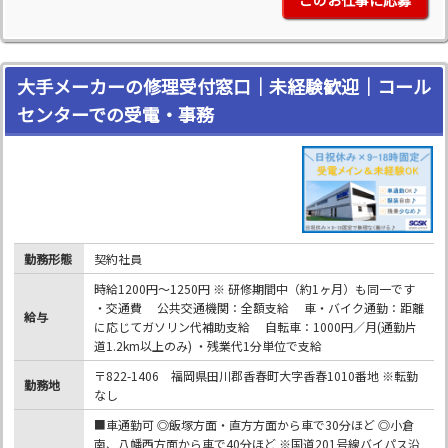
大手メーカーの修理受付窓口｜未経験歓迎｜コール
センターでの受電・事務
勤務形態
契約社員
時給1200円～1250円 ※ 研修期間中（約1ヶ月）も同一です
・交通費 公共交通機関：全額支給 車・バイク通勤：距離
給与
に応じてガソリン代補助支給 自転車：1000円／月(通勤片
道1.2km以上のみ) ・残業代1分単位で支給
〒822-1406 福岡県田川郡香春町大字香春1010番地 ※転勤
勤務地
なし
■車通勤可 ◎飯塚方面・直方方面から車で30分ほど ◎小倉
南、八幡西方面から車で40分ほど ※国道201号線バイパス沿