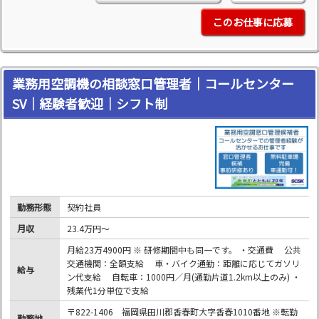
このお仕事に応募
業務用空調機の相談窓口管理者｜コールセンター
SV｜経験者歓迎｜シフト制
勤務形態
契約社員
月収
23.4万円～
月給23万4900円 ※ 研修期間中も同一です。 ・交通費 公共
交通機関：全額支給 車・バイク通勤：距離に応じてガソリ
給与
ン代支給 自転車：1000円／月(通勤片道1.2km以上のみ) ・
残業代1分単位で支給
〒822-1406 福岡県田川郡香春町大字香春1010番地 ※転勤
勤務地