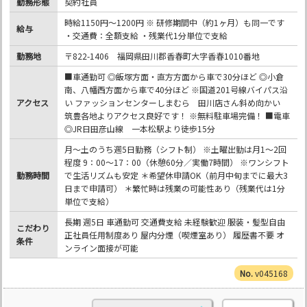
勤務形態
契約社員
時給1150円～1200円 ※ 研修期間中（約1ヶ月）も同一です
給与
・交通費：全額支給 ・残業代1分単位で支給
勤務地
〒822-1406 福岡県田川郡香春町大字香春1010番地
■車通勤可 ◎飯塚方面・直方方面から車で30分ほど ◎小倉
南、八幡西方面から車で40分ほど ※国道201号線バイパス沿
アクセス
い ファッションセンターしまむら 田川店さん斜め向かい
筑豊各地よりアクセス良好です！ ※無料駐車場完備！ ■電車
◎JR日田彦山線 一本松駅より徒歩15分
月～土のうち週5日勤務（シフト制） ※土曜出勤は月1～2回
程度 9：00～17：00（休憩60分／実働7時間） ※ワンシフト
勤務時間
で生活リズムも安定 ＊希望休申請OK（前月中旬までに最大3
日まで申請可） ＊繁忙時は残業の可能性あり（残業代は1分
単位で支給）
長期 週5日 車通勤可 交通費支給 未経験歓迎 服装・髪型自由
こだわり
正社員任用制度あり 屋内分煙（喫煙室あり） 履歴書不要 オ
条件
ンライン面接が可能
v045168