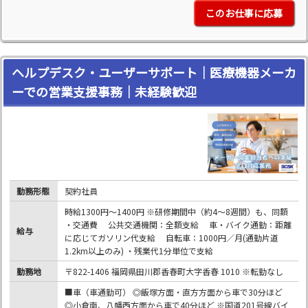
このお仕事に応募
ヘルプデスク・ユーザーサポート｜医療機器メーカ
ーでの営業支援事務｜未経験歓迎
勤務形態
契約社員
時給1300円～1400円 ※研修期間中（約4～8週間）も、同額
・交通費 公共交通機関：全額支給 車・バイク通勤：距離
給与
に応じてガソリン代支給 自転車：1000円／月(通勤片道
1.2km以上のみ) ・残業代1分単位で支給
勤務地
〒822-1406 福岡県田川郡香春町大字香春 1010 ※転勤なし
■車（車通勤可） ◎飯塚方面・直方方面から車で30分ほど
◎小倉南、八幡西方面から車で40分ほど ※国道201号線バイ