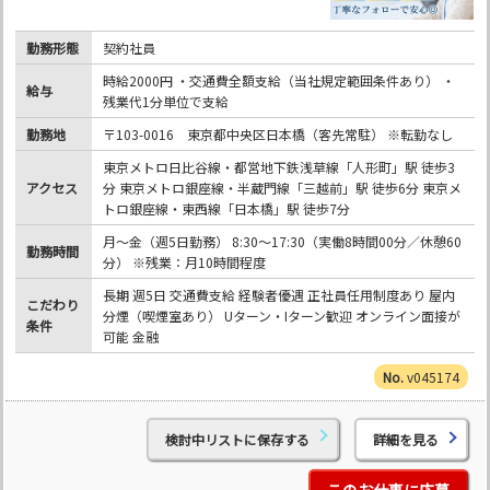
勤務形態
契約社員
時給2000円 ・交通費全額支給（当社規定範囲条件あり） ・
給与
残業代1分単位で支給
勤務地
〒103-0016 東京都中央区日本橋（客先常駐） ※転勤なし
東京メトロ日比谷線・都営地下鉄浅草線「人形町」駅 徒歩3
アクセス
分 東京メトロ銀座線・半蔵門線「三越前」駅 徒歩6分 東京メ
トロ銀座線・東西線「日本橋」駅 徒歩7分
月～金（週5日勤務） 8:30～17:30（実働8時間00分／休憩60
勤務時間
分） ※残業：月10時間程度
長期 週5日 交通費支給 経験者優遇 正社員任用制度あり 屋内
こだわり
分煙（喫煙室あり） Uターン・Iターン歓迎 オンライン面接が
条件
可能 金融
v045174
検討中リストに保存する
詳細を見る
このお仕事に応募