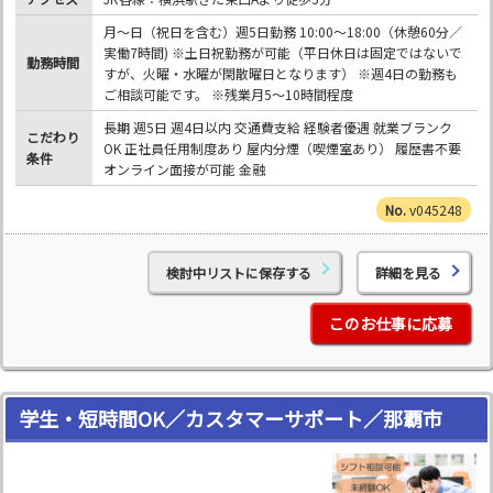
月～日（祝日を含む）週5日勤務 10:00～18:00（休憩60分／
実働7時間) ※土日祝勤務が可能（平日休日は固定ではないで
勤務時間
すが、火曜・水曜が閑散曜日となります） ※週4日の勤務も
ご相談可能です。 ※残業月5～10時間程度
長期 週5日 週4日以内 交通費支給 経験者優遇 就業ブランク
こだわり
OK 正社員任用制度あり 屋内分煙（喫煙室あり） 履歴書不要
条件
オンライン面接が可能 金融
v045248
検討中リストに保存する
詳細を見る
このお仕事に応募
学生・短時間OK／カスタマーサポート／那覇市