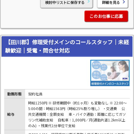
検討中リストに保存する
詳細を見る
このお仕事に応募
【田川郡】修理受付メインのコールスタッフ｜未経
験歓迎｜受電・問合せ対応
勤務形態
契約社員
時給1250円 ※ 研修期間中（約1ヶ月）も変動なし ※ 22:00～
5:00の間：時給1563円（時給25％割り増し） ・交通費 公
給与
共交通機関：全額支給 車・バイク通勤：距離に応じてガソ
リン代補助支給 自転車：1,000円／月(通勤片道1.2km以上
のみ) ・残業代1分単位で支給