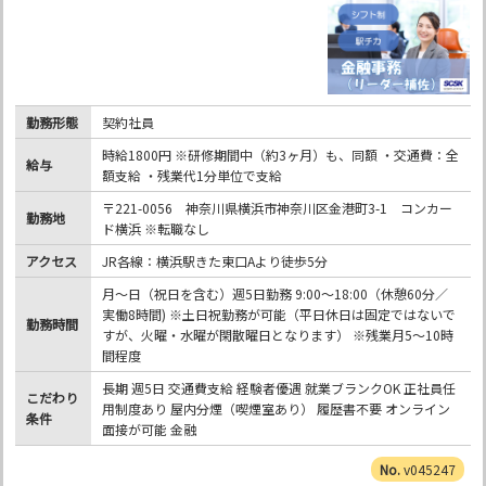
勤務形態
契約社員
時給1800円 ※研修期間中（約3ヶ月）も、同額 ・交通費：全
給与
額支給 ・残業代1分単位で支給
〒221-0056 神奈川県横浜市神奈川区金港町3-1 コンカー
勤務地
ド横浜 ※転職なし
アクセス
JR各線：横浜駅きた東口Aより徒歩5分
月～日（祝日を含む）週5日勤務 9:00～18:00（休憩60分／
実働8時間) ※土日祝勤務が可能（平日休日は固定ではないで
勤務時間
すが、火曜・水曜が閑散曜日となります） ※残業月5～10時
間程度
長期 週5日 交通費支給 経験者優遇 就業ブランクOK 正社員任
こだわり
用制度あり 屋内分煙（喫煙室あり） 履歴書不要 オンライン
条件
面接が可能 金融
v045247