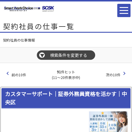
契約社員の仕事一覧
契約社員の仕事情報
検索条件を変更する
▼
91
件ヒット
前の10件
次の10件
(11～20件表示中)
カスタマーサポート｜証券外務員資格を活かす｜中
央区