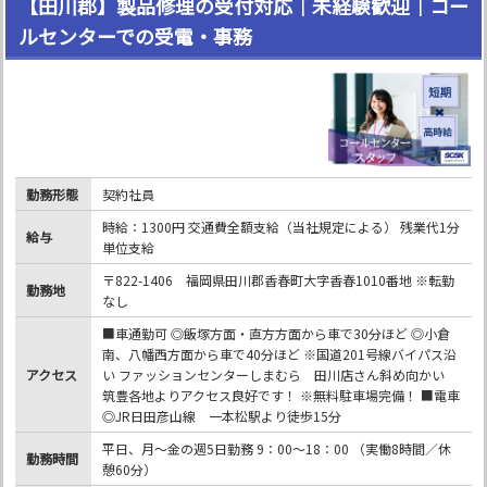
【田川郡】製品修理の受付対応｜未経験歓迎｜コー
ルセンターでの受電・事務
勤務形態
契約社員
時給：1300円 交通費全額支給（当社規定による） 残業代1分
給与
単位支給
〒822-1406 福岡県田川郡香春町大字香春1010番地 ※転勤
勤務地
なし
■車通勤可 ◎飯塚方面・直方方面から車で30分ほど ◎小倉
南、八幡西方面から車で40分ほど ※国道201号線バイパス沿
アクセス
い ファッションセンターしまむら 田川店さん斜め向かい
筑豊各地よりアクセス良好です！ ※無料駐車場完備！ ■電車
◎JR日田彦山線 一本松駅より徒歩15分
平日、月～金の週5日勤務 9：00～18：00 （実働8時間／休
勤務時間
憩60分）