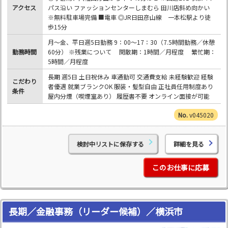
アクセス
パス沿い ファッションセンターしまむら 田川店斜め向かい
※無料駐車場完備 ■電車 ◎JR日田彦山線 一本松駅より徒
歩15分
月～金、平日週5日勤務 9：00～17：30（7.5時間勤務／休憩
勤務時間
60分） ※残業について 閑散期：1時間／月程度 繁忙期：
5時間／月程度
長期 週5日 土日祝休み 車通勤可 交通費支給 未経験歓迎 経験
こだわり
者優遇 就業ブランクOK 服装・髪型自由 正社員任用制度あり
条件
屋内分煙（喫煙室あり） 履歴書不要 オンライン面接が可能
v045020
検討中リストに保存する
詳細を見る
このお仕事に応募
長期／金融事務（リーダー候補）／横浜市