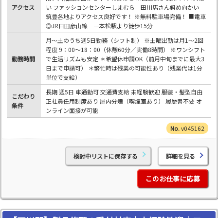
アクセス
い ファッションセンターしまむら 田川店さん斜め向かい
筑豊各地よりアクセス良好です！ ※無料駐車場完備！ ■電車
◎JR日田彦山線 一本松駅より徒歩15分
月～土のうち週5日勤務（シフト制） ※土曜出勤は月1～2回
程度 9：00～18：00（休憩60分／実働8時間） ※ワンシフト
勤務時間
で生活リズムも安定 ＊希望休申請OK（前月中旬までに最大3
日まで申請可） ＊繁忙時は残業の可能性あり（残業代は1分
単位で支給）
長期 週5日 車通勤可 交通費支給 未経験歓迎 服装・髪型自由
こだわり
正社員任用制度あり 屋内分煙（喫煙室あり） 履歴書不要 オ
条件
ンライン面接が可能
v045162
検討中リストに保存する
詳細を見る
このお仕事に応募