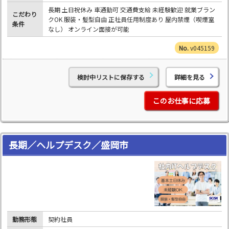
長期 土日祝休み 車通勤可 交通費支給 未経験歓迎 就業ブラン
こだわり
クOK 服装・髪型自由 正社員任用制度あり 屋内禁煙（喫煙室
条件
なし） オンライン面接が可能
v045159
検討中リストに保存する
詳細を見る
このお仕事に応募
長期／ヘルプデスク／盛岡市
勤務形態
契約社員