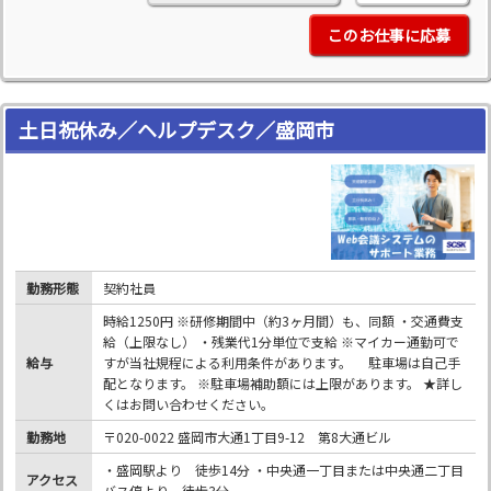
このお仕事に応募
土日祝休み／ヘルプデスク／盛岡市
勤務形態
契約社員
時給1250円 ※研修期間中（約3ヶ月間）も、同額 ・交通費支
給（上限なし） ・残業代1分単位で支給 ※マイカー通勤可で
給与
すが当社規程による利用条件があります。 駐車場は自己手
配となります。 ※駐車場補助額には上限があります。 ★詳し
くはお問い合わせください。
勤務地
〒020-0022 盛岡市大通1丁目9-12 第8大通ビル
・盛岡駅より 徒歩14分 ・中央通一丁目または中央通二丁目
アクセス
バス停より 徒歩3分