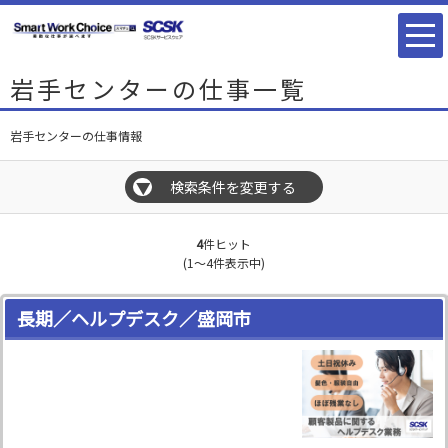
岩手センターの仕事一覧
岩手センターの仕事情報
検索条件を変更する
▼
4
件ヒット
(1～4件表示中)
長期／ヘルプデスク／盛岡市