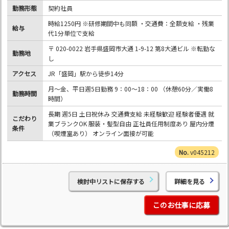
勤務形態
契約社員
時給1250円 ※研修期間中も同額 ・交通費：全額支給 ・残業
給与
代1分単位で支給
〒 020-0022 岩手県盛岡市大通 1-9-12 第8大通ビル ※転勤な
勤務地
し
アクセス
JR「盛岡」駅から徒歩14分
月～金、平日週5日勤務 9：00～18：00 （休憩60分／実働8
勤務時間
時間）
長期 週5日 土日祝休み 交通費支給 未経験歓迎 経験者優遇 就
こだわり
業ブランクOK 服装・髪型自由 正社員任用制度あり 屋内分煙
条件
（喫煙室あり） オンライン面接が可能
v045212
検討中リストに保存する
詳細を見る
このお仕事に応募