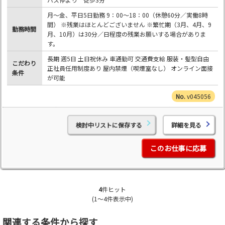
月～金、平日5日勤務 9：00～18：00（休憩60分／実働8時
間） ※残業はほとんどございません ※繁忙期（3月、4月、9
勤務時間
月、10月）は30分／日程度の残業お願いする場合がありま
す。
長期 週5日 土日祝休み 車通勤可 交通費支給 服装・髪型自由
こだわり
正社員任用制度あり 屋内禁煙（喫煙室なし） オンライン面接
条件
が可能
v045056
検討中リストに保存する
詳細を見る
このお仕事に応募
4
件ヒット
(1～4件表示中)
関連する条件から探す