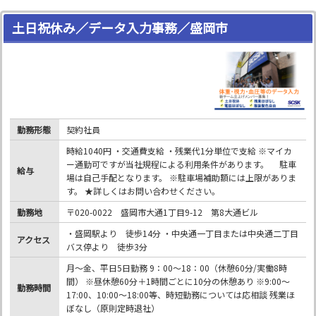
土日祝休み／データ入力事務／盛岡市
勤務形態
契約社員
時給1040円 ・交通費支給 ・残業代1分単位で支給 ※マイカ
ー通勤可ですが当社規程による利用条件があります。 駐車
給与
場は自己手配となります。 ※駐車場補助額には上限がありま
す。 ★詳しくはお問い合わせください。
勤務地
〒020-0022 盛岡市大通1丁目9-12 第8大通ビル
・盛岡駅より 徒歩14分 ・中央通一丁目または中央通二丁目
アクセス
バス停より 徒歩3分
月～金、平日5日勤務 9：00～18：00（休憩60分/実働8時
間） ※昼休憩60分＋1時間ごとに10分の休憩あり ※9:00～
勤務時間
17:00、10:00～18:00等、時短勤務については応相談 残業ほ
ぼなし（原則定時退社）