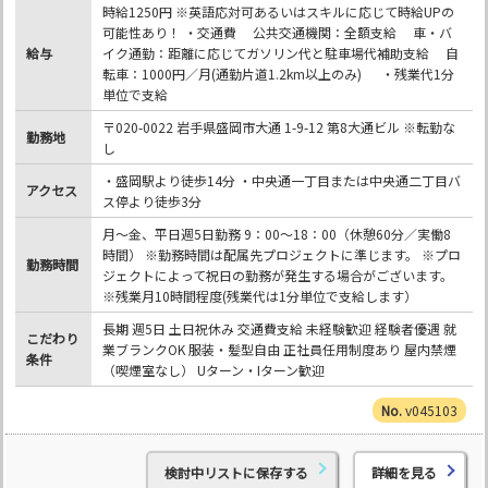
時給1250円 ※英語応対可あるいはスキルに応じて時給UPの
可能性あり！ ・交通費 公共交通機関：全額支給 車・バ
給与
イク通勤：距離に応じてガソリン代と駐車場代補助支給 自
転車：1000円／月(通勤片道1.2km以上のみ) ・残業代1分
単位で支給
〒020-0022 岩手県盛岡市大通 1-9-12 第8大通ビル ※転勤な
勤務地
し
・盛岡駅より徒歩14分 ・中央通一丁目または中央通二丁目バ
アクセス
ス停より徒歩3分
月～金、平日週5日勤務 9：00～18：00（休憩60分／実働8
時間） ※勤務時間は配属先プロジェクトに準じます。 ※プロ
勤務時間
ジェクトによって祝日の勤務が発生する場合がございます。
※残業月10時間程度(残業代は1分単位で支給します）
長期 週5日 土日祝休み 交通費支給 未経験歓迎 経験者優遇 就
こだわり
業ブランクOK 服装・髪型自由 正社員任用制度あり 屋内禁煙
条件
（喫煙室なし） Uターン・Iターン歓迎
v045103
検討中リストに保存する
詳細を見る