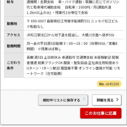
給与
通機関：全額支給 車・バイク通勤：距離に応じてガソリン
代と駐車場代補助支給 自転車：1000円／月(通勤片道
1.2km以上のみ) ・残業代1分単位で支給
〒 690-0007 島根県松江市御手船場町551 ニッセイ松江ビル
勤務地
※転勤なし
アクセス
JR松江駅北口から地下道を経由し、大橋川方面へ徒歩5分
月～金の平日週5日勤務 9：00～18：00（休憩60分／実働8
勤務時間
時間） ※残業ほぼ無し
長期 週5日 土日祝休み 車通勤可 交通費支給 未経験歓迎 経験
こだわり
者優遇 就業ブランクOK 服装・髪型自由 正社員任用制度あり
条件
Uターン・Iターン歓迎 履歴書不要 オンライン面接が可能 リモ
ートワーク（在宅勤務）
v045200
検討中リストに保存する
詳細を見る
このお仕事に応募