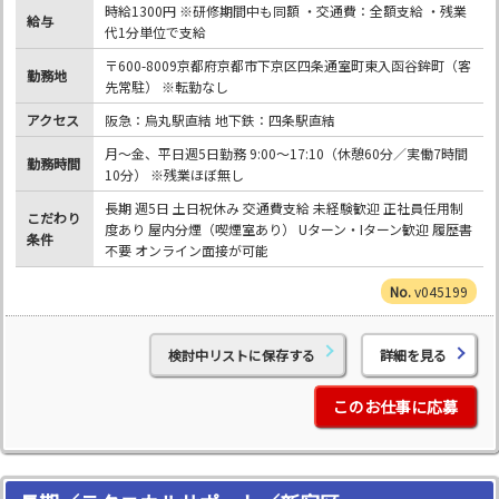
時給1300円 ※研修期間中も同額 ・交通費：全額支給 ・残業
給与
代1分単位で支給
〒600-8009京都府京都市下京区四条通室町東入函谷鉾町（客
勤務地
先常駐） ※転勤なし
アクセス
阪急：烏丸駅直結 地下鉄：四条駅直結
月～金、平日週5日勤務 9:00～17:10（休憩60分／実働7時間
勤務時間
10分） ※残業ほぼ無し
長期 週5日 土日祝休み 交通費支給 未経験歓迎 正社員任用制
こだわり
度あり 屋内分煙（喫煙室あり） Uターン・Iターン歓迎 履歴書
条件
不要 オンライン面接が可能
v045199
検討中リストに保存する
詳細を見る
このお仕事に応募