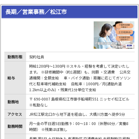
長期／営業事務／松江市
勤務形態
契約社員
時給1200円～1300円 ※スキル・経験を考慮して決定いたし
ます。 ※研修期間中（約1週間）も、同額 ・交通費 公共交
給与
通機関：全額支給 車・バイク通勤：距離に応じてガソリン
代と駐車場代補助支給 自転車：1000円／月(通勤片道
1.2km以上のみ) ・残業代1分単位で支給
〒 690-0007 島根県松江市御手船場町551 ニッセイ松江ビル
勤務地
※転勤なし
アクセス
JR松江駅北口から地下道を経由し、大橋川方面へ徒歩5分
月～金の平日週5日勤務 9：00～18：00（休憩60分／実働8
勤務時間
時間） ※残業ほぼ無し
長期 週5日 土日祝休み 車通勤可 交通費支給 未経験歓迎 経験