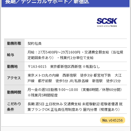
長期／テクニカルサポート／新宿区
勤務形態
契約社員
月給：27万5400円～29万1600円 ・交通費全額支給（当社規
給与
定範囲条件あり） ・残業代1分単位で支給
勤務地
〒163-6015 東京都新宿区西新宿 ※転勤なし
東京メトロ丸の内線 西新宿駅 徒歩3分 都営地下鉄 大江
アクセス
戸線 都庁前駅 徒歩5分 JR/私鉄各線 新宿駅 徒歩15分
月～金の週5日勤務 9:00～18:00 （実働8時間／休憩60分間）
勤務時間
※残業月5時間程度
こだわり
長期 週5日 土日祝休み 交通費支給 未経験歓迎 経験者優遇 就
条件
業ブランクOK 正社員任用制度あり 屋内分煙（喫煙室あり）
v045256