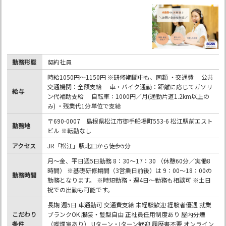
勤務形態
契約社員
時給1050円～1150円 ※研修期間中も、同額 ・交通費 公共
交通機関：全額支給 車・バイク通勤：距離に応じてガソリ
給与
ン代補助支給 自転車：1000円／月(通勤片道1.2km以上の
み) ・残業代1分単位で支給
〒690-0007 島根県松江市御手船場町553-6 松江駅前エスト
勤務地
ビル ※転勤なし
アクセス
JR「松江」駅北口から徒歩5分
月～金、平日週5日勤務 8：30～17：30 （休憩60分／実働8
時間） ※基礎研修期間（3営業日前後）は 9：00～18：00の
勤務時間
勤務となります。 ※時短勤務・週4日～勤務も相談可 ※土日
祝での出勤も可能です。
長期 週5日 車通勤可 交通費支給 未経験歓迎 経験者優遇 就業
こだわり
ブランクOK 服装・髪型自由 正社員任用制度あり 屋内分煙
条件
（喫煙室あり） Uターン・Iターン歓迎 履歴書不要 オンライン