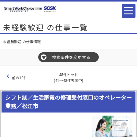
未経験歓迎 の仕事一覧
未経験歓迎 の仕事情報
検索条件を変更する
▼
48
件ヒット
前の10件
(41～48件表示中)
シフト制／生活家電の修理受付窓口のオペレーター
業務／松江市