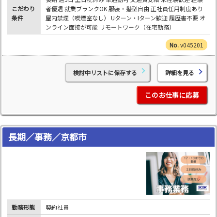
こだわり
者優遇 就業ブランクOK 服装・髪型自由 正社員任用制度あり
条件
屋内禁煙（喫煙室なし） Uターン・Iターン歓迎 履歴書不要 オ
ンライン面接が可能 リモートワーク（在宅勤務）
v045201
検討中リストに保存する
詳細を見る
このお仕事に応募
長期／事務／京都市
勤務形態
契約社員