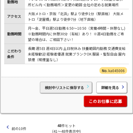
勤務地
所ビル内 ＜勤務場所＞変更の範囲 会社の定める就業場所
大阪メトロ・京阪「北浜」駅より徒歩1分（駅直結） 大阪メ
アクセス
トロ「淀屋橋」駅より徒歩7分（地下直結）
月～金、平日週5日勤務 6:50～10:50（実働4時間・休憩なし)
勤務時間
※勤務時間内に休憩30分（有給）あり！ ※週4日勤務をご希
望の場合は、ご相談下さい！
長期 週5日 週4日以内 土日祝休み 扶養範囲内勤務 交通費支給
こだわり
未経験歓迎 経験者優遇 就業ブランクOK 服装・髪型自由 屋内
条件
禁煙（喫煙室なし）
ka045006
検討中リストに保存する
詳細を見る
このお仕事に応募
48
件ヒット
前の10件
(41～48件表示中)