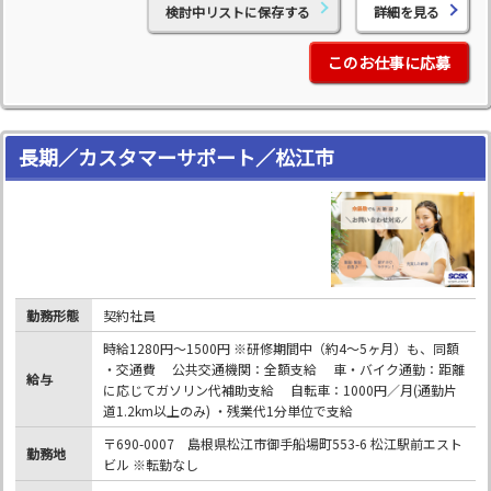
検討中リストに保存する
詳細を見る
このお仕事に応募
長期／カスタマーサポート／松江市
勤務形態
契約社員
時給1280円～1500円 ※研修期間中（約4～5ヶ月）も、同額
・交通費 公共交通機関：全額支給 車・バイク通勤：距離
給与
に応じてガソリン代補助支給 自転車：1000円／月(通勤片
道1.2km以上のみ) ・残業代1分単位で支給
〒690-0007 島根県松江市御手船場町553-6 松江駅前エスト
勤務地
ビル ※転勤なし