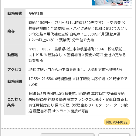
勤務形態
契約社員
時給1150円～ （7月～8月は時給1300円です） ・交通費 公
共交通機関：全額支給 車・バイク通勤：距離に応じてガソリ
給与
ン代と駐車場代補助支給 自転車：1,000円／月(通勤片道
1.2km以上のみ) ・残業代1分単位で支給
〒690‐0007 島根県松江市御手船場町553-6 松江駅前エ
勤務地
ストビル ※転勤なし ＜勤務場所＞変更の範囲 会社の定める
就業場所
アクセス
JR松江駅北口から地下道を経由し、大橋川方面へ徒歩5分
17:55～21:55の4時間勤務 ※終了時間は応相談（21時までで
勤務時間
もOK）
長期 週5日 週4日以内 扶養範囲内勤務 車通勤可 交通費支給
こだわり
未経験歓迎 経験者優遇 就業ブランクOK 服装・髪型自由 正社
条件
員任用制度あり 屋内分煙（喫煙室あり） Uターン・Iターン歓
迎 履歴書不要 オンライン面接が可能
v044032