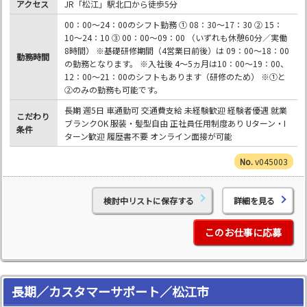
アクセス
JR「松江」駅北口から徒歩5分
00：00～24：00のシフト勤務 ① 08：30～17：30 ② 15：
10～24：10 ③ 00：00～09：00 （いずれも休憩60分／実働
8時間） ※基礎研修期間（4営業日前後）は 09：00～18：00
勤務時間
の勤務となります。 ※入社後 4～5ヵ月は10：00～19：00、
12：00～21：00のシフトもあります（研修のため） ※①と
②のみの勤務も可能です。
長期 週5日 車通勤可 交通費支給 未経験歓迎 経験者優遇 就業
こだわり
ブランクOK 服装・髪型自由 正社員任用制度あり Uターン・I
条件
ターン歓迎 履歴書不要 オンライン面接が可能
v045003
検討中リストに保存する
詳細を見る
このお仕事に応募
長期／カスタマーサポート／松江市