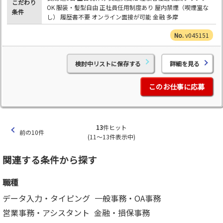
こだわり
OK 服装・髪型自由 正社員任用制度あり 屋内禁煙（喫煙室な
条件
し） 履歴書不要 オンライン面接が可能 金融 多摩
v045151
検討中リストに保存する
詳細を見る
このお仕事に応募
13
件ヒット
前の10件
(11～13件表示中)
関連する条件から探す
職種
データ入力・タイピング
一般事務・OA事務
営業事務・アシスタント
金融・損保事務