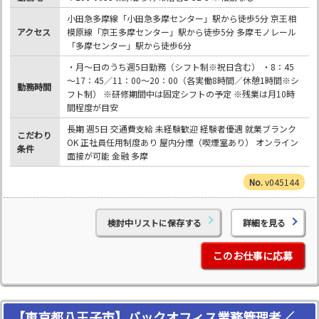
小田急多摩線「小田急多摩センター」駅から徒歩5分 京王相
アクセス
模原線「京王多摩センター」駅から徒歩5分 多摩モノレール
「多摩センター」駅から徒歩6分
・月～日のうち週5日勤務（シフト制※祝日含む） ・8：45
～17：45／11：00～20：00（各実働8時間／休憩1時間※シ
勤務時間
フト制） ※研修期間中は固定シフトの予定 ※残業は月10時
間程度が目安
長期 週5日 交通費支給 未経験歓迎 経験者優遇 就業ブランク
こだわり
OK 正社員任用制度あり 屋内分煙（喫煙室あり） オンライン
条件
面接が可能 金融 多摩
v045144
検討中リストに保存する
詳細を見る
このお仕事に応募
【東京都八王子市】バックオフィス業務管理者／