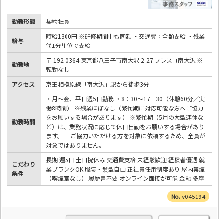
勤務形態
契約社員
時給1300円 ※研修期間中も同額 ・交通費：全額支給 ・残業
給与
代1分単位で支給
〒 192-0364 東京都八王子市南大沢 2-27 フレスコ南大沢 ※
勤務地
転勤なし
アクセス
京王相模原線「南大沢」駅から徒歩3分
・月～金、平日週5日勤務 ・8：30～17：30（休憩60分／実
働8時間） ※残業ほぼなし（繁忙期に対応可能な方へご協力
をお願いする場合があります） ※繁忙期（5月の大型連休な
勤務時間
ど）は、業務状況に応じて休日出勤をお願いする場合があり
ます。 ご協力いただける方を対象に依頼するため、全員が
対象ではありません。
長期 週5日 土日祝休み 交通費支給 未経験歓迎 経験者優遇 就
こだわり
業ブランクOK 服装・髪型自由 正社員任用制度あり 屋内禁煙
条件
（喫煙室なし） 履歴書不要 オンライン面接が可能 金融 多摩
v045194