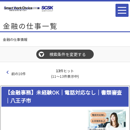
金融の仕事一覧
金融の仕事情報
検索条件を変更する
▼
13
件ヒット
前の10件
(11～13件表示中)
【金融事務】未経験OK｜電話対応なし｜書類審査
｜八王子市