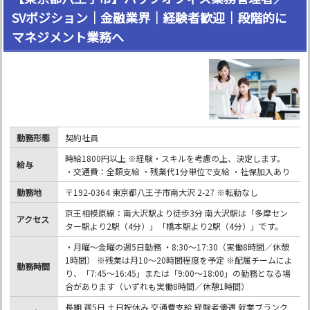
SVポジション｜金融業界｜経験者歓迎｜段階的に
マネジメント業務へ
勤務形態
契約社員
時給1800円以上 ※経験・スキルを考慮の上、決定します。
給与
・交通費：全額支給 ・残業代1分単位で支給 ・社保加入あり
勤務地
〒192-0364 東京都八王子市南大沢 2-27 ※転勤なし
京王相模原線：南大沢駅より徒歩3分 南大沢駅は「多摩セン
アクセス
ター駅より2駅（4分）」「橋本駅より2駅（4分）」です。
・月曜～金曜の週5日勤務 ・8:30～17:30（実働8時間／休憩
1時間） ※残業は月10～20時間程度を予定 ※配属チームによ
勤務時間
り、「7:45～16:45」または「9:00～18:00」の勤務となる場
合があります（いずれも実働8時間／休憩1時間）
長期 週5日 土日祝休み 交通費支給 経験者優遇 就業ブランク