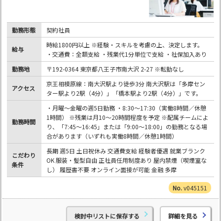
勤務形態
契約社員
時給1800円以上 ※経験・スキルを考慮の上、決定します。
給与
・交通費：全額支給 ・残業代1分単位で支給 ・社保加入あり
勤務地
〒192-0364 東京都八王子市南大沢 2-27 ※転勤なし
京王相模原線：南大沢駅より徒歩3分 南大沢駅は「多摩セン
アクセス
ター駅より2駅（4分）」「橋本駅より2駅（4分）」です。
・月曜～金曜の週5日勤務 ・8:30～17:30（実働8時間／休憩
1時間） ※残業は月10～20時間程度を予定 ※配属チームによ
勤務時間
り、「7:45～16:45」または「9:00～18:00」の勤務となる場
合があります（いずれも実働8時間／休憩1時間）
長期 週5日 土日祝休み 交通費支給 経験者優遇 就業ブランク
こだわり
OK 服装・髪型自由 正社員任用制度あり 屋内禁煙（喫煙室な
条件
し） 履歴書不要 オンライン面接が可能 金融 多摩
v045151
検討中リストに保存する
詳細を見る