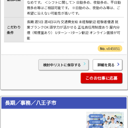
なめです。 ＜シフトに関して＞ 日勤多め、夜勤多め、平日勤
務多め等はご相談可能です。 ※日勤のみ、夜勤のみ等は、ご
希望に沿えない可能性が高いです。
長期 週5日 週4日以内 交通費支給 未経験歓迎 経験者優遇 就
こだわり
業ブランクOK 語学力が活かせる 正社員任用制度あり 屋内分
条件
煙（喫煙室あり） Uターン・Iターン歓迎 オンライン面接が可
能
v045051
検討中リストに保存する
詳細を見る
このお仕事に応募
長期／事務／八王子市