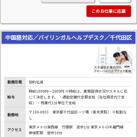
このお仕事に応募
中国語対応／バイリンガルヘルプデスク／千代田区
勤務形態
契約社員
時給1800円～2000円 ※時給は、業務習得状況やスキルに応
給与
じて決定します。 ・通勤定期代全額支給（当社規定内で支
給） ・残業代1分単位で支給
〒100-0003 東京都千代田区一ツ橋（客先常駐） ※転勤な
勤務地
し
東京メトロ東西線 竹橋駅 徒歩1分 東京メトロ半蔵門線
アクセス
神保町駅 徒歩10分