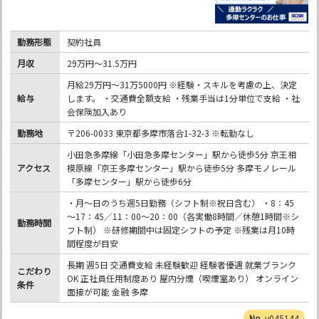
勤務形態
契約社員
月収
29万円～31.5万円
月給29万円～31万5000円 ※経験・スキルを考慮の上、決定
給与
します。 ・交通費全額支給 ・残業手当は1分単位で支給 ・社
会保険加入あり
勤務地
〒206-0033 東京都多摩市落合1-32-3 ※転勤なし
小田急多摩線「小田急多摩センター」駅から徒歩5分 京王相
アクセス
模原線「京王多摩センター」駅から徒歩5分 多摩モノレール
「多摩センター」駅から徒歩6分
・月～日のうち週5日勤務（シフト制※祝日含む） ・8：45
～17：45／11：00～20：00（各実働8時間／休憩1時間※シ
勤務時間
フト制） ※研修期間中は固定シフトの予定 ※残業は月10時
間程度が目安
長期 週5日 交通費支給 未経験歓迎 経験者優遇 就業ブランク
こだわり
OK 正社員任用制度あり 屋内分煙（喫煙室あり） オンライン
条件
面接が可能 金融 多摩
v045144