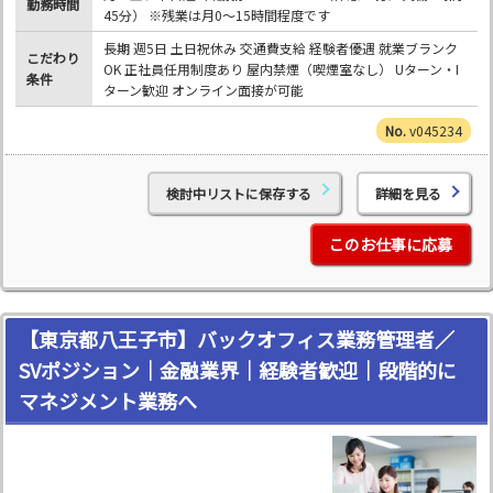
勤務時間
45分） ※残業は月0～15時間程度です
長期 週5日 土日祝休み 交通費支給 経験者優遇 就業ブランク
こだわり
OK 正社員任用制度あり 屋内禁煙（喫煙室なし） Uターン・I
条件
ターン歓迎 オンライン面接が可能
v045234
検討中リストに保存する
詳細を見る
このお仕事に応募
【東京都八王子市】バックオフィス業務管理者／
SVポジション｜金融業界｜経験者歓迎｜段階的に
マネジメント業務へ