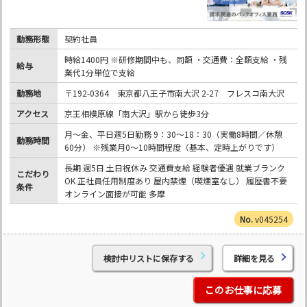
勤務形態
契約社員
時給1400円 ※研修期間中も、同額 ・交通費：全額支給 ・残
給与
業代1分単位で支給
勤務地
〒192-0364 東京都八王子市南大沢 2-27 フレスコ南大沢
アクセス
京王相模原線「南大沢」駅から徒歩3分
月～金、平日週5日勤務 9：30～18：30（実働8時間／休憩
勤務時間
60分） ※残業月0～10時間程度（基本、定時上がりです）
長期 週5日 土日祝休み 交通費支給 経験者優遇 就業ブランク
こだわり
OK 正社員任用制度あり 屋内禁煙（喫煙室なし） 履歴書不要
条件
オンライン面接が可能 多摩
v045254
検討中リストに保存する
詳細を見る
このお仕事に応募