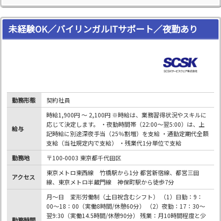
未経験OK／バイリンガルITサポート／夜勤あり
勤務形態
契約社員
時給1,900円 ～ 2,100円 ※時給は、業務習得状況やスキルに
応じて決定します。 ・夜勤時間帯（22:00～翌5:00）は、上
給与
記時給に別途深夜手当（25％割増）を支給 ・通勤定期代全額
支給（当社規定内で支給） ・残業代1分単位で支給
勤務地
〒100-0003 東京都千代田区
東京メトロ東西線 竹橋駅から1分 都営新宿線、都営三田
アクセス
線、東京メトロ半蔵門線 神保町駅から徒歩7分
月～日 変形労働制（土日祝含むシフト） （1）日勤：9：
00～18：00（実働8時間/休憩60分） （2）夜勤：17：30～
翌9:30（実働14.5時間/休憩90分） 残業：月10時間程度と少
勤務時間