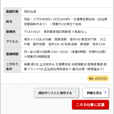
勤務形態
契約社員
月給：27万5400円～29万1600円 ・交通費全額支給（当社規
給与
定範囲条件あり） ・残業代1分単位で支給
勤務地
〒163-6015 東京都新宿区西新宿 ※転勤なし
東京メトロ丸の内線 西新宿駅 徒歩3分 都営地下鉄 大江
アクセス
戸線 都庁前駅 徒歩5分 JR/私鉄各線 新宿駅 徒歩15分
月～金の週5日勤務 9:00～18:00 （実働8時間／休憩60分間）
勤務時間
※残業月5時間程度
こだわり
長期 週5日 土日祝休み 交通費支給 未経験歓迎 経験者優遇 就
条件
業ブランクOK 正社員任用制度あり 屋内分煙（喫煙室あり）
v045256
検討中リストに保存する
詳細を見る
このお仕事に応募