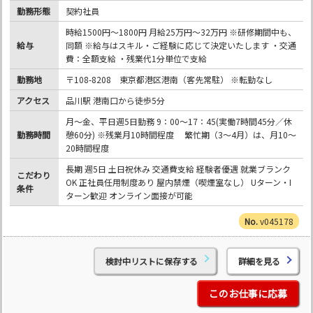
勤務形態
契約社員
時給1500円～1800円 月給25万円～32万円 ※研修期間中も、
給与
同額 ※給与はスキル・ご経験に応じて決定いたします ・交通
費：全額支給 ・残業代1分単位で支給
勤務地
〒108-8208 東京都港区港南（客先常駐） ※転勤なし
アクセス
品川駅 港南口から徒歩5分
月～金、平日週5日勤務 9：00～17：45(実働7時間45分／休
勤務時間
憩60分) ※残業月10時間程度 繁忙期（3～4月）は、月10～
20時間程度
長期 週5日 土日祝休み 交通費支給 経験者優遇 就業ブランク
こだわり
OK 正社員任用制度あり 屋内禁煙（喫煙室なし） Uターン・I
条件
ターン歓迎 オンライン面接が可能
v045178
検討中リストに保存する
詳細を見る
このお仕事に応募