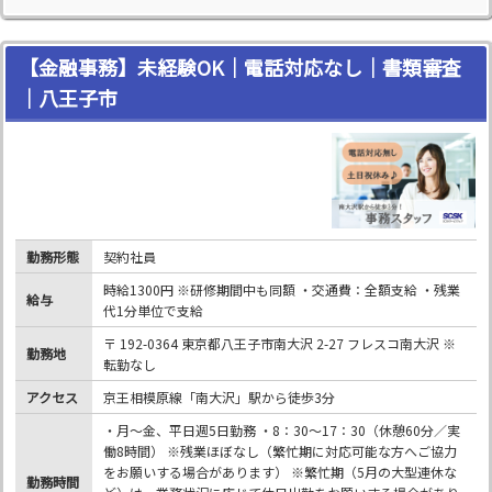
【金融事務】未経験OK｜電話対応なし｜書類審査
｜八王子市
勤務形態
契約社員
時給1300円 ※研修期間中も同額 ・交通費：全額支給 ・残業
給与
代1分単位で支給
〒 192-0364 東京都八王子市南大沢 2-27 フレスコ南大沢 ※
勤務地
転勤なし
アクセス
京王相模原線「南大沢」駅から徒歩3分
・月～金、平日週5日勤務 ・8：30～17：30（休憩60分／実
働8時間） ※残業ほぼなし（繁忙期に対応可能な方へご協力
をお願いする場合があります） ※繁忙期（5月の大型連休な
勤務時間