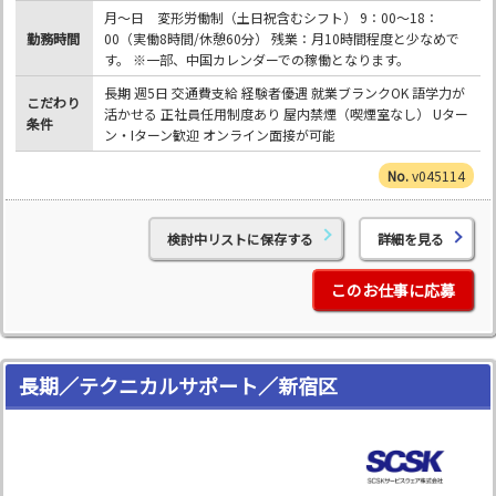
月～日 変形労働制（土日祝含むシフト） 9：00～18：
勤務時間
00（実働8時間/休憩60分） 残業：月10時間程度と少なめで
す。 ※一部、中国カレンダーでの稼働となります。
長期 週5日 交通費支給 経験者優遇 就業ブランクOK 語学力が
こだわり
活かせる 正社員任用制度あり 屋内禁煙（喫煙室なし） Uター
条件
ン・Iターン歓迎 オンライン面接が可能
v045114
検討中リストに保存する
詳細を見る
このお仕事に応募
長期／テクニカルサポート／新宿区