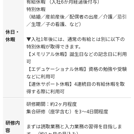
有給休暇 （入社6か月経過後付与）
特別休暇
（結婚／産前産後／配偶者の出産／介護／忌引
／生理／子の看護、など）
休日・
▼入社1年後には、通常の有給とは別に以下の
休暇
特別休暇が取得できます。
【メモリアル休暇】誕生日などの記念日に利用
可
【エデュケーショナル休暇】資格の勉強や受験
などに利用可
【連休サポート休暇】4連続目の有給休暇を取
得する際に利用可
研修期間：約2ヶ月程度
集合研修（座学含む）を3～4日間程度
研修内
まずは読取業務と入力業務の習得を目指しま
容
す。（約1ヶ月の見込み）