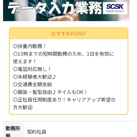
おすすめPOINT
◎扶養内勤務！
◎13時までの短時間勤務のため、1日を有効に
使えます！
◎電話対応無し！
◎未経験者大歓迎♪
◎交通費全額支給
◎服装・髪型自由♪ネイルもOK！
◎正社員任用制度あり！キャリアアップ希望の
方大歓迎
勤務形
契約社員
態