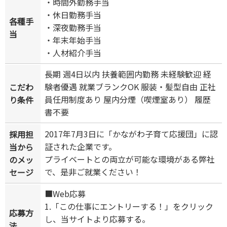
・時間外勤務手当
・休日勤務手当
各種手
・深夜勤務手当
当
・年末年始手当
・人材紹介手当
長期 週4日以内 扶養範囲内勤務 未経験歓迎 経
験者優遇 就業ブランクOK 服装・髪型自由 正社
こだわ
員任用制度あり 屋内分煙（喫煙室あり） 履歴
り条件
書不要
2017年7月3日に「かながわ子育て応援団」に認
採用担
証された企業です。
当から
プライベートとの両立が可能な環境がある弊社
のメッ
で、是非ご就業ください！
セージ
■Web応募
1.「この仕事にエントリーする！」をクリック
応募方
し、当サイトより応募する。
法