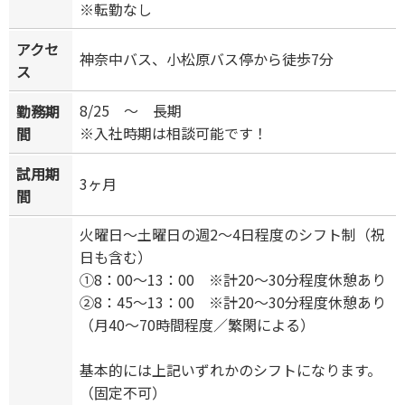
※転勤なし
アクセ
神奈中バス、小松原バス停から徒歩7分
ス
8/25 ～ 長期
勤務期
※入社時期は相談可能です！
間
試用期
3ヶ月
間
火曜日～土曜日の週2～4日程度のシフト制（祝
日も含む）
①8：00～13：00 ※計20～30分程度休憩あり
②8：45～13：00 ※計20～30分程度休憩あり
（月40～70時間程度／繁閑による）
基本的には上記いずれかのシフトになります。
（固定不可）