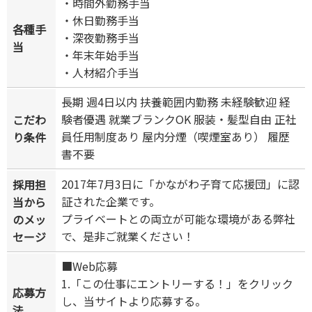
・時間外勤務手当
・休日勤務手当
各種手
・深夜勤務手当
当
・年末年始手当
・人材紹介手当
長期 週4日以内 扶養範囲内勤務 未経験歓迎 経
験者優遇 就業ブランクOK 服装・髪型自由 正社
こだわ
員任用制度あり 屋内分煙（喫煙室あり） 履歴
り条件
書不要
2017年7月3日に「かながわ子育て応援団」に認
採用担
証された企業です。
当から
プライベートとの両立が可能な環境がある弊社
のメッ
で、是非ご就業ください！
セージ
■Web応募
1.「この仕事にエントリーする！」をクリック
応募方
し、当サイトより応募する。
法