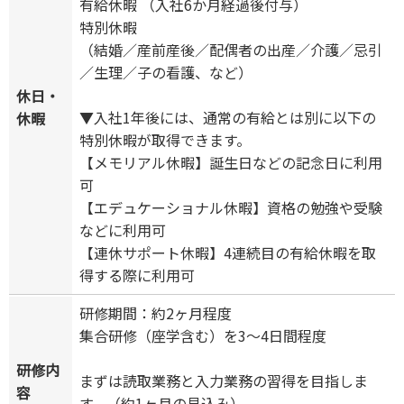
有給休暇 （入社6か月経過後付与）
特別休暇
（結婚／産前産後／配偶者の出産／介護／忌引
／生理／子の看護、など）
休日・
▼入社1年後には、通常の有給とは別に以下の
休暇
特別休暇が取得できます。
【メモリアル休暇】誕生日などの記念日に利用
可
【エデュケーショナル休暇】資格の勉強や受験
などに利用可
【連休サポート休暇】4連続目の有給休暇を取
得する際に利用可
研修期間：約2ヶ月程度
集合研修（座学含む）を3～4日間程度
研修内
まずは読取業務と入力業務の習得を目指しま
容
す。（約1ヶ月の見込み）