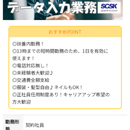
おすすめPOINT
◎扶養内勤務！
◎13時までの短時間勤務のため、1日を有効に
使えます！
◎電話対応無し！
◎未経験者大歓迎♪
◎交通費全額支給
◎服装・髪型自由♪ネイルもOK！
◎正社員任用制度あり！キャリアアップ希望の
方大歓迎
勤務形
契約社員
態