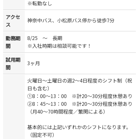
※転勤なし
アクセ
神奈中バス、小松原バス停から徒歩7分
ス
8/25 ～ 長期
勤務期
※入社時期は相談可能です！
間
試用期
3ヶ月
間
火曜日～土曜日の週2～4日程度のシフト制（祝
日も含む）
①8：00～13：00 ※計20～30分程度休憩あり
②8：45～13：00 ※計20～30分程度休憩あり
（月40～70時間程度／繁閑による）
基本的には上記いずれかのシフトになります。
（固定不可）