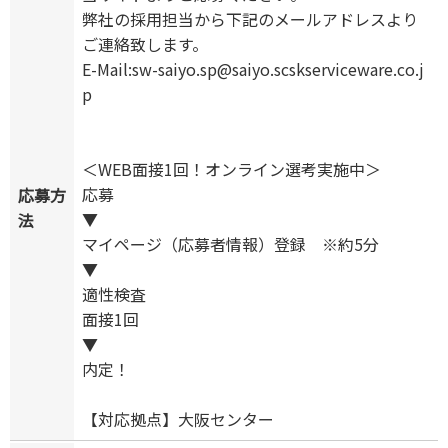
弊社の採用担当から下記のメールアドレスより
ご連絡致します。
E-Mail:sw-saiyo.sp@saiyo.scskserviceware.co.j
p
＜WEB面接1回！オンライン選考実施中＞
応募
応募方
▼
法
マイページ（応募者情報）登録 ※約5分
▼
適性検査
面接1回
▼
内定！
【対応拠点】大阪センター