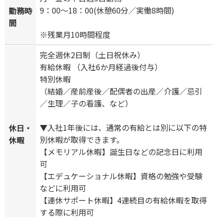
9：00～18：00(休憩60分／実働8時間)
勤務時
間
※残業月10時間程度
完全週休2日制（土日祝休み）
有給休暇 （入社6か月経過後付与）
特別休暇
（結婚／産前産後／配偶者の出産／介護／忌引
／生理／子の看護、など）
▼入社1年後には、通常の有給とは別に以下の特
休日・
別休暇が取得できます。
休暇
【メモリアル休暇】誕生日などの記念日に利用
可
【エデュケーショナル休暇】資格の勉強や受験
などに利用可
【連休サポート休暇】4連続目の有給休暇を取得
する際に利用可