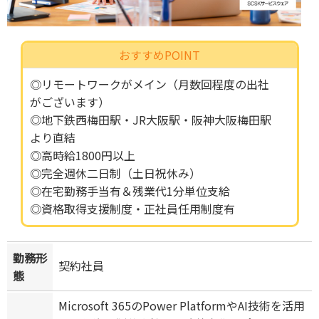
おすすめPOINT
◎リモートワークがメイン（月数回程度の出社
がございます）
◎地下鉄西梅田駅・JR大阪駅・阪神大阪梅田駅
より直結
◎高時給1800円以上
◎完全週休二日制（土日祝休み）
◎在宅勤務手当有＆残業代1分単位支給
◎資格取得支援制度・正社員任用制度有
勤務形
契約社員
態
Microsoft 365のPower PlatformやAI技術を活用