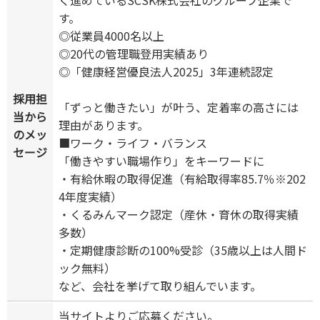
く進めているSCSK株式会社のグループ企業で
す。
◎従業員4000名以上
◎20代の管理職登用実績あり
◎「健康経営優良法人2025」3年連続認定
採用担
「ずっと働きたい」が叶う、定着率の高さには
当から
理由があります。
のメッ
■ワーク・ライフ・バランス
セージ
「働きやすい職場作り」をキーワードに
・有給休暇の取得促進（有給取得率85.7％※202
4年度実績）
・くるみんマーク認定（産休・育休の取得実績
多数）
・定期健康診断の100%受診（35歳以上は人間ド
ック無料）
など、会社を挙げて取り組んでいます。
当サイトよりご応募ください。