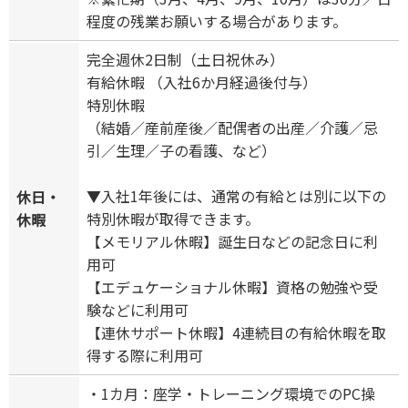
程度の残業お願いする場合があります。
完全週休2日制（土日祝休み）
有給休暇 （入社6か月経過後付与）
特別休暇
（結婚／産前産後／配偶者の出産／介護／忌
引／生理／子の看護、など）
▼入社1年後には、通常の有給とは別に以下の
休日・
特別休暇が取得できます。
休暇
【メモリアル休暇】誕生日などの記念日に利
用可
【エデュケーショナル休暇】資格の勉強や受
験などに利用可
【連休サポート休暇】4連続目の有給休暇を取
得する際に利用可
・1カ月：座学・トレーニング環境でのPC操