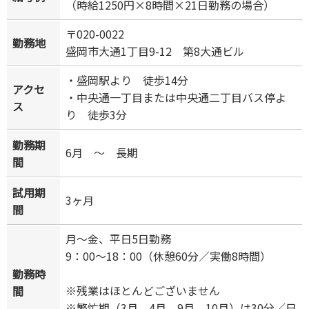
（時給1250円×8時間×21日勤務の場合）
〒020-0022
勤務地
盛岡市大通1丁目9-12 第8大通ビル
・盛岡駅より 徒歩14分
アクセ
・中央通一丁目または中央通二丁目バス停よ
ス
り 徒歩3分
勤務期
6月 ～ 長期
間
試用期
3ヶ月
間
月～金、平日5日勤務
9：00～18：00（休憩60分／実働8時間）
勤務時
※残業はほとんどございません
間
※繁忙期（3月、4月、9月、10月）は30分／日