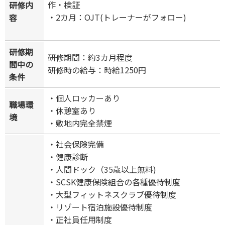
作・検証
研修内
・2カ月：OJT(トレーナーがフォロー)
容
研修期
研修期間：約3カ月程度
間中の
研修時の給与：時給1250円
条件
・個人ロッカーあり
職場環
・休憩室あり
境
・敷地内完全禁煙
・社会保険完備
・健康診断
・人間ドック（35歳以上無料)
・SCSK健康保険組合の各種優待制度
・大型フィットネスクラブ優待制度
・リゾート宿泊施設優待制度
・正社員任用制度