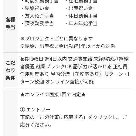
・時間外勤務手当 ・在宅勤務手当
・結婚祝い金 ・出産祝い金
・友人紹介手当 ・休日勤務手当
各種
・深夜勤務手当 ・年末年始手当
手当
※プロジェクトごとに異なります
※結婚、出産祝い金は勤続1年以上から対象
長期 週5日 週4日以内 交通費支給 未経験歓迎 経験
こだ
者優遇 就業ブランクOK 語学力が活かせる 正社員
わり
任用制度あり 屋内分煙（喫煙室あり） Uターン・I
条件
ターン歓迎 オンライン面接が可能
★オンライン面接1回で内定★
① エントリー
下記の「この仕事に応募する」をクリックし、ご
応募ください。