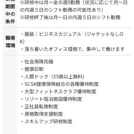
※研修中は月～金の週5勤務（状況に応じて月～日
期間
の内週５日のシフト勤務の可能性あり）
中の
※研修終了後は月～日の内週５日のシフト勤務
条件
・服装：ビジネスカジュアル（ジャケットなしO
職場
K）
環境
・落ち着いたオフィス環境で、集中して働けます
・社会保険完備
・健康診断
・人間ドック（35歳以上無料)
・SCSK健康保険組合の各種優待制度
・大型フィットネスクラブ優待制度
・リゾート宿泊施設優待制度
・正社員転換制度
・資格取得支援制度
・スキルアップ研修制度