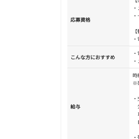
・
・
応募資格
【
・
・
こんな方におすすめ
・
時
※
・
公
給与
車
自
・