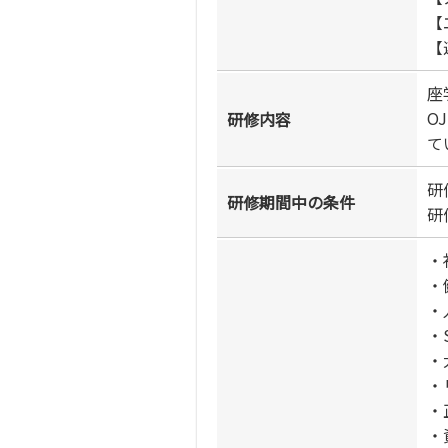
【
【
座
O
研修内容
て
研
研修期間中の条件
研
・
・
・
・
・
・
・
・