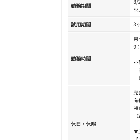
8
勤務期間
※
3
試用期間
月
9
勤務時間
※
閑
繁
完
有
特
（
休日・休暇
▼
【