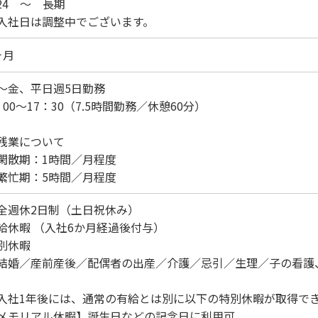
/24 ～ 長期
入社日は調整中でございます。
ヶ月
～金、平日週5日勤務
：00～17：30（7.5時間勤務／休憩60分）
残業について
散期：1時間／月程度
忙期：5時間／月程度
全週休2日制（土日祝休み）
給休暇 （入社6か月経過後付与）
別休暇
結婚／産前産後／配偶者の出産／介護／忌引／生理／子の看護
入社1年後には、通常の有給とは別に以下の特別休暇が取得で
メモリアル休暇】誕生日などの記念日に利用可