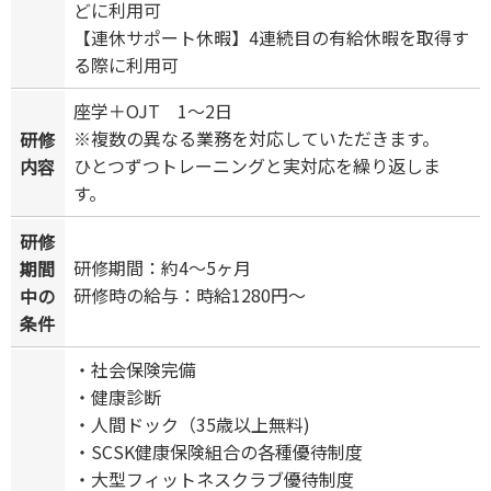
どに利用可
【連休サポート休暇】4連続目の有給休暇を取得す
る際に利用可
座学＋OJT 1～2日
※複数の異なる業務を対応していただきます。
研修
ひとつずつトレーニングと実対応を繰り返しま
内容
す。
研修
研修期間：約4～5ヶ月
期間
研修時の給与：時給1280円～
中の
条件
・社会保険完備
・健康診断
・人間ドック（35歳以上無料)
・SCSK健康保険組合の各種優待制度
・大型フィットネスクラブ優待制度