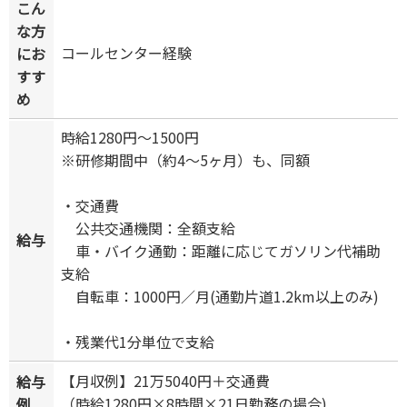
こん
な方
コールセンター経験
にお
すす
め
時給1280円～1500円
※研修期間中（約4～5ヶ月）も、同額
・交通費
公共交通機関：全額支給
給与
車・バイク通勤：距離に応じてガソリン代補助
支給
自転車：1000円／月(通勤片道1.2km以上のみ)
・残業代1分単位で支給
【月収例】21万5040円＋交通費
給与
（時給1280円×8時間×21日勤務の場合)
例