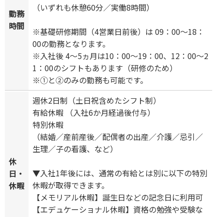
（いずれも休憩60分／実働8時間）
勤務
時間
※基礎研修期間（4営業日前後）は 09：00～18：
00の勤務となります。
※入社後 4～5ヵ月は10：00～19：00、12：00～2
1：00のシフトもあります（研修のため）
※①と②のみの勤務も可能です。
週休2日制（土日祝含めたシフト制）
有給休暇 （入社6か月経過後付与）
特別休暇
（結婚／産前産後／配偶者の出産／介護／忌引／
生理／子の看護、など）
休
▼入社1年後には、通常の有給とは別に以下の特別
日・
休暇が取得できます。
休暇
【メモリアル休暇】誕生日などの記念日に利用可
【エデュケーショナル休暇】資格の勉強や受験な