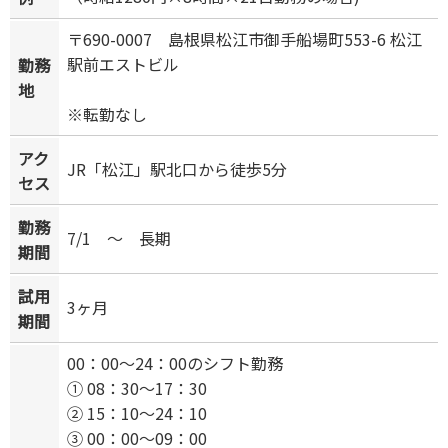
〒690-0007 島根県松江市御手船場町553-6 松江
駅前エストビル
勤務
地
※転勤なし
アク
JR「松江」駅北口から徒歩5分
セス
勤務
7/1 ～ 長期
期間
試用
3ヶ月
期間
00：00～24：00のシフト勤務
① 08：30～17：30
② 15：10～24：10
③ 00：00～09：00