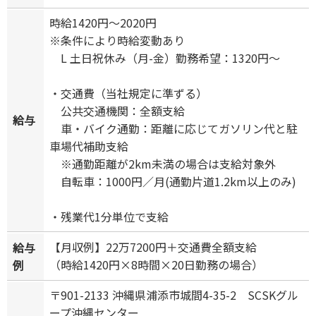
時給1420円～2020円
※条件により時給変動あり
L 土日祝休み（月-金）勤務希望：1320円～
・交通費（当社規定に準ずる）
公共交通機関：全額支給
給与
車・バイク通勤：距離に応じてガソリン代と駐
車場代補助支給
※通勤距離が2km未満の場合は支給対象外
自転車：1000円／月(通勤片道1.2km以上のみ)
・残業代1分単位で支給
【月収例】22万7200円＋交通費全額支給
給与
（時給1420円×8時間×20日勤務の場合）
例
〒901-2133 沖縄県浦添市城間4-35-2 SCSKグル
ープ沖縄センター