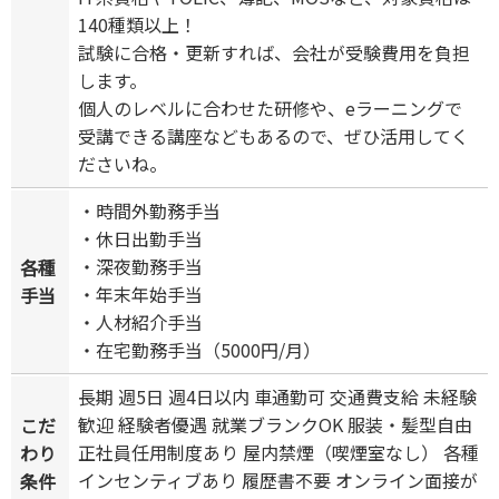
140種類以上！
試験に合格・更新すれば、会社が受験費用を負担
します。
個人のレベルに合わせた研修や、eラーニングで
受講できる講座などもあるので、ぜひ活用してく
ださいね。
・時間外勤務手当
・休日出勤手当
・深夜勤務手当
各種
・年末年始手当
手当
・人材紹介手当
・在宅勤務手当（5000円/月）
長期 週5日 週4日以内 車通勤可 交通費支給 未経験
歓迎 経験者優遇 就業ブランクOK 服装・髪型自由
こだ
正社員任用制度あり 屋内禁煙（喫煙室なし） 各種
わり
インセンティブあり 履歴書不要 オンライン面接が
条件