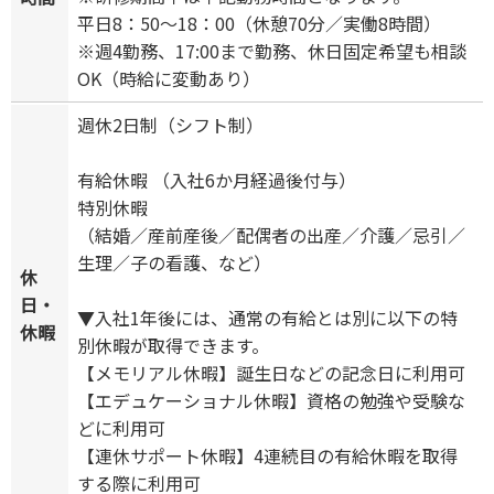
平日8：50～18：00（休憩70分／実働8時間）
※週4勤務、17:00まで勤務、休日固定希望も相談
OK（時給に変動あり）
週休2日制（シフト制）
有給休暇 （入社6か月経過後付与）
特別休暇
（結婚／産前産後／配偶者の出産／介護／忌引／
生理／子の看護、など）
休
日・
▼入社1年後には、通常の有給とは別に以下の特
休暇
別休暇が取得できます。
【メモリアル休暇】誕生日などの記念日に利用可
【エデュケーショナル休暇】資格の勉強や受験な
どに利用可
【連休サポート休暇】4連続目の有給休暇を取得
する際に利用可