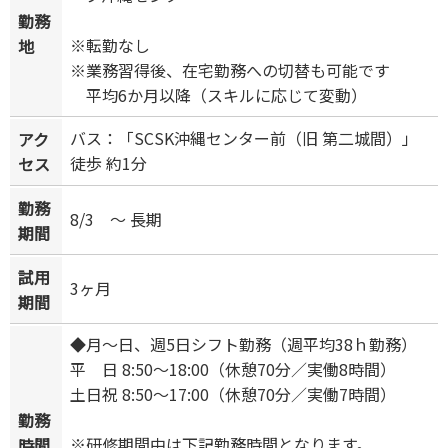
勤務
※転勤なし
地
※業務習得後、在宅勤務への切替も可能です
平均6か月以降（スキルに応じて変動）
バス：「SCSK沖縄センター前（旧 第二城間）」
アク
徒歩 約1分
セス
勤務
8/3 ～ 長期
期間
試用
3ヶ月
期間
◆月～日、週5日シフト勤務（週平均38ｈ勤務）
平 日 8:50～18:00（休憩70分／実働8時間）
土日祝 8:50～17:00（休憩70分／実働7時間）
勤務
※研修期間中は下記勤務時間となります。
時間